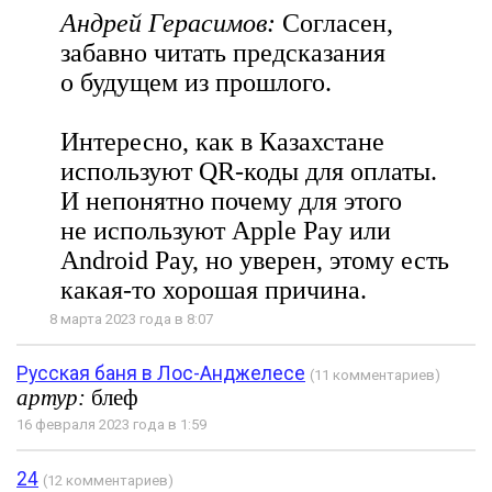
Андрей Герасимов:
Согласен,
забавно читать предсказания
о будущем из прошлого.
Интересно, как в Казахстане
используют QR-коды для оплаты.
И непонятно почему для этого
не используют Apple Pay или
Android Pay, но уверен, этому есть
какая-то хорошая причина.
8 марта 2023 года в 8:07
Русская баня в Лос-Анджелесе
(11 комментариев)
артур:
блеф
16 февраля 2023 года в 1:59
24
(12 комментариев)