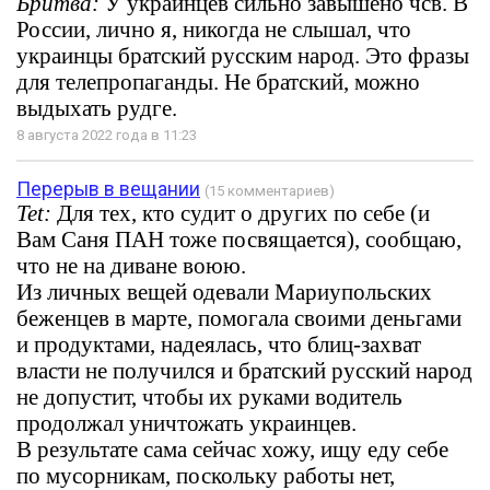
Бритва:
У украинцев сильно завышено чсв. В
России, лично я, никогда не слышал, что
украинцы братский русским народ. Это фразы
для телепропаганды. Не братский, можно
выдыхать рудге.
8 августа 2022 года в 11:23
Перерыв в вещании
(15 комментариев)
Tet:
Для тех, кто судит о других по себе (и
Вам Саня ПАН тоже посвящается), сообщаю,
что не на диване воюю.
Из личных вещей одевали Мариупольских
беженцев в марте, помогала своими деньгами
и продуктами, надеялась, что блиц-захват
власти не получился и братский русский народ
не допустит, чтобы их руками водитель
продолжал уничтожать украинцев.
В результате сама сейчас хожу, ищу еду себе
по мусорникам, поскольку работы нет,