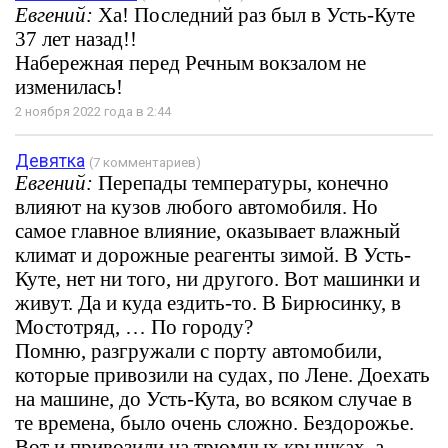
Евгений:
Ха! Последний раз был в Усть-Куте
37 лет назад!!
Набережная перед Речным вокзалом не
изменилась!
2 ноября 2022 года в 2:44
Девятка
(7 комментариев)
Евгений:
Перепады температуры, конечно
влияют на кузов любого автомобиля. Но
самое главное влияние, оказывает влажный
климат и дорожные реагенты зимой. В Усть-
Куте, нет ни того, ни другого. Вот машинки и
живут. Да и куда ездить-то. В Бирюсинку, в
Мостотряд, … По городу?
Помню, разгружали с порту автомобили,
которые привозили на судах, по Лене. Доехать
на машине, до Усть-Кута, во всяком случае в
те времена, было очень сложно. Бездорожье.
Вот и привозили на трюмных крышках, а