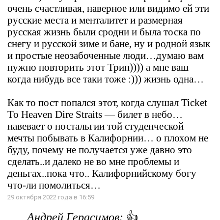
очень счастливая, наверное или видимо ей эти
русские места и менталитет и размерная
русская жизнь были сродни и была тоска по
снегу и русской зиме и бане, ну и родной язык
и простые неозабоченные люди…думаю вам
нужно повторить этот Трип)))) а мне ваш
когда нибудь все таки тоже :))) жизнь одна…
Как то пост попался этот, когда слушал Ticket
To Heaven Dire Straits — билет в небо…
навевает о ностальгии той студенческой
мечты побывать в Калифорнии… о плохом не
буду, почему не получается уже давно это
сделать..и далеко не во мне проблемы и
деньгах..пока что.. Калифорнийскому богу
что-ли помолиться…
29 октября 2022 года в 16:59
Андрей Герасимов:
👍