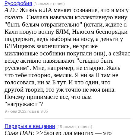
Русофобия
(3 комментария)
A.D.:
Жизнь в ЛА меняет сознание, что я могу
сказать. Сначала навязали коллективную вину
"быть белым отвратительно" (кстати, ждите d
Кали новую волну БЛМ, Ньюсом беспорядки
поддержит, ведь выборы на носу, а деньги у
БЛМщиков закончились, не зря же
миллионные особняки покупали они), а сейчас
везде активно навязывают "стыдно быть
русским". Мне, например, не стыдно. Жаль
что тебе позорно, земляк. Я ни за П там не
голосовала, ни за Б тут. И что один, что
другой творит, это уж точно не моя вина.
Почему принимаете все, что вам
"нагружают"?
9 июня 2022 года в 9:05
Перерыв в вещании
(15 комментариев)
Саня ПАН:
>>блогер для многих — это