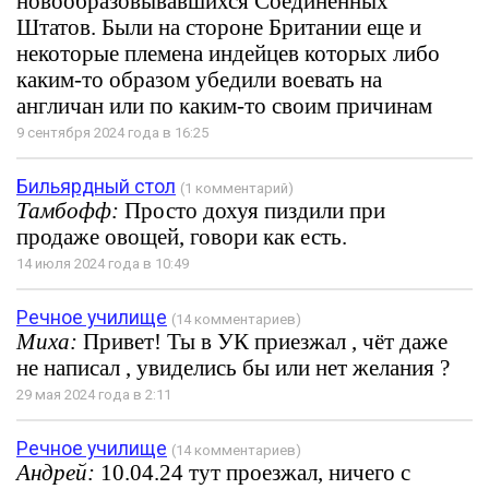
новообразовывавшихся Соединенных
Штатов. Были на стороне Британии еще и
некоторые племена индейцев которых либо
каким-то образом убедили воевать на
англичан или по каким-то своим причинам
9 сентября 2024 года в 16:25
Бильярдный стол
(1 комментарий)
Тамбофф:
Просто дохуя пиздили при
продаже овощей, говори как есть.
14 июля 2024 года в 10:49
Речное училище
(14 комментариев)
Миха:
Привет! Ты в УК приезжал , чёт даже
не написал , увиделись бы или нет желания ?
29 мая 2024 года в 2:11
Речное училище
(14 комментариев)
Андрей:
10.04.24 тут проезжал, ничего с