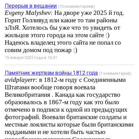
Перерыв в вещании
(15 комментариев)
Evgeny Malyshev:
На дворе уже 2025 й год.
Горит Голливуд или какие то там районы
эЛэЯ. Хотелось бы уже что то увидеть от
жильцов этого города на этом сайте :)
Надеюсь владелец этого сайта не попал со
совим домом под пожар :)
15 января 2025 года в 13:01
Памятник жертвам войны 1812 года
(1 комментарий)
avidplayerr:
в 1812-м году с Соединенными
Штатами вообще говоря воевала
Великобритания . Канада как государство
образовалось в 1867-м году как это было
отмечено в подписи к одной из предыдущих
фотографий. Воевали британские солдаты и
местные лоялисты которые были британскими
поддаными и не хотели быть частью