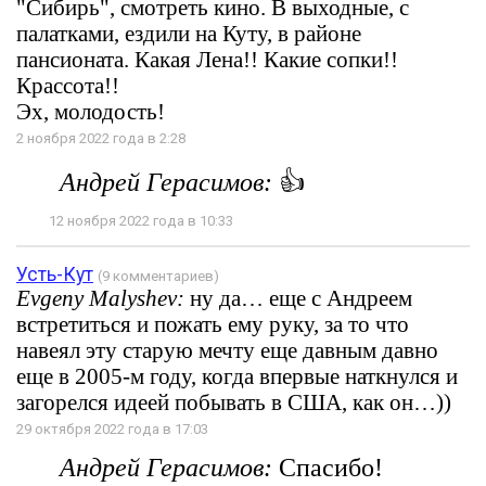
"Сибирь", смотреть кино. В выходные, с
палатками, ездили на Куту, в районе
пансионата. Какая Лена!! Какие сопки!!
Крассота!!
Эх, молодость!
2 ноября 2022 года в 2:28
Андрей Герасимов:
👍
12 ноября 2022 года в 10:33
Усть-Кут
(9 комментариев)
Evgeny Malyshev:
ну да… еще с Андреем
встретиться и пожать ему руку, за то что
навеял эту старую мечту еще давным давно
еще в 2005-м году, когда впервые наткнулся и
загорелся идеей побывать в США, как он…))
29 октября 2022 года в 17:03
Андрей Герасимов:
Спасибо!