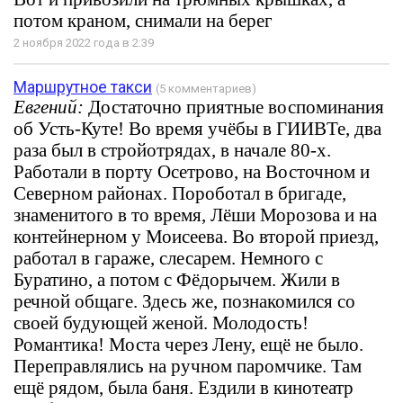
потом краном, снимали на берег
2 ноября 2022 года в 2:39
Маршрутное такси
(5 комментариев)
Евгений:
Достаточно приятные воспоминания
об Усть-Куте! Во время учёбы в ГИИВТе, два
раза был в стройотрядах, в начале 80-х.
Работали в порту Осетрово, на Восточном и
Северном районах. Пороботал в бригаде,
знаменитого в то время, Лёши Морозова и на
контейнерном у Моисеева. Во второй приезд,
работал в гараже, слесарем. Немного с
Буратино, а потом с Фёдорычем. Жили в
речной общаге. Здесь же, познакомился со
своей будующей женой. Молодость!
Романтика! Моста через Лену, ещё не было.
Переправлялись на ручном паромчике. Там
ещё рядом, была баня. Ездили в кинотеатр