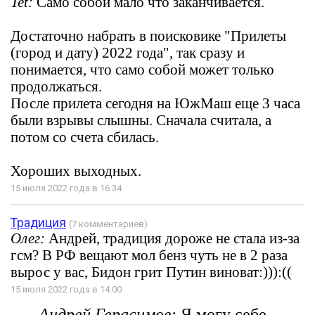
Tet:
Само собой мало что заканчивается.
Достаточно набрать в поисковике "Прилеты
(город и дату) 2022 года", так сразу и
понимается, что само собой может только
продолжаться.
После прилета сегодня на ЮжМаш еще 3 часа
были взрывы слышны. Сначала считала, а
потом со счета сбилась.
Хороших выходных.
15 июля 2022 года в 16:34
Традиция
(7 комментариев)
Олег:
Андрей, традиция дороже не стала из-за
гсм? В РФ вещают мол бенз чуть не в 2 раза
вырос у вас, Бидон грит Путин виноват:))):((
15 июля 2022 года в 14:00
Андрей Герасимов:
Я могу себе