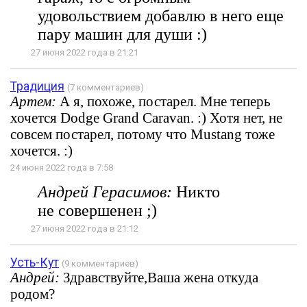
удовольствием добавлю в него еще
пару машин для души :)
27 июня 2022 года в 21:21
Традиция
(7 комментариев)
Артем:
А я, похоже, постарел. Мне теперь
хочется Dodge Grand Caravan. :) Хотя нет, не
совсем постарел, потому что Mustang тоже
хочется. :)
24 июня 2022 года в 7:58
Андрей Герасимов:
Никто
не совершенен ;)
27 июня 2022 года в 21:12
Усть-Кут
(9 комментариев)
Андрей:
Здравствуйте,Ваша жена откуда
родом?