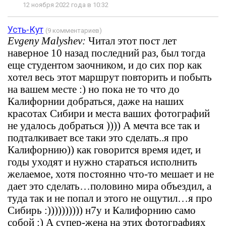
12 ноября 2022 года в 10:32
Усть-Кут
(9 комментариев)
Evgeny Malyshev:
Читал этот пост лет
наверное 10 назад последний раз, был тогда
еще студентом заочником, и до сих пор как
хотел весь этот маршрут повторить и побыть
на вашем месте :) но пока не то что до
Калифорнии добраться, даже на наших
красотах Сибири и места ваших фотографий
не удалось добраться )))) А мечта все так и
подталкивает все таки это сделать..я про
Калифорнию)) как говорится время идет, и
годы уходят и нужно стараться исполнить
желаемое, хотя постоянно что-то мешает и не
дает это сделать…половино мира объездил, а
туда так и не попал и этого не ощутил…я про
Сибирь :)))))))))) н7у и Калифорнию само
собой :) А супер-жена на этих фотографиях