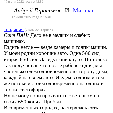
17 июня 2022 года в 12:36
Андрей Герасимов:
Из
Минска
.
17 июня 2022 года в 15:40
Традиция
(7 комментариев)
Саня ПАН:
Дело не в мелких и слабых
машинах.
Ездить негде — везде камеры и толпы машин.
У моей родни хорошие авто. Одна 580 сил,
вторая 650 сил. Да, едут они круто. Но только
так получается, что после рабочего дня, мы
частенько едем одновременно в сторону дома,
каждый на своем авто. И едем в одном и том
же потоке и стоим одновременно на одних и
тех же светофорах.
Ну не могут они прохватить с ветерком на
своих 650 конях. Пробки.
В современных городах, растерялась суть