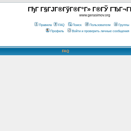
ГђГ Г§ГЈГ®ГўГ®Г°Г» Г®ГЎ ГЂГ¬Г
www.gerasimov.org
Правила
FAQ
Поиск
Пользователи
Группы
Профиль
Войти и проверить личные сообщения
FAQ