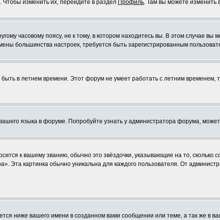
. Чтобы изменить их, перейдите в раздел
Профиль
. Там вы можете изменить 
ому часовому поясу, не к тому, в котором находитесь вы. В этом случае вы м
ля смены большинства настроек, требуется быть зарегистрированным пользоват
т быть в летнем времени. Этот форум не умеет работать с летним временем, 
 вашего языка в форуме. Попробуйте узнать у администратора форума, может
осится к вашему званию, обычно это звёздочки, указывающие на то, сколько 
». Эта картинка обычно уникальна для каждого пользователя. От администра
тся ниже вашего имени в созданном вами сообщении или теме, а так же в ва