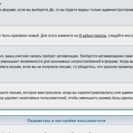
?
а форуме
, если вы выберете
Да
, то вы будете видны только администраторам
т быть присвоен новый. Для этого кликните на
Я забыл пароль
, следуйте инс
жно, ваша учетная запись требует активизации. Требуется активирование сам
на уменьшает возможности для анонимных злоупотреблений в форуме. Когда в
иям в письме, если вы не получили письмо, то убедитесь, что указали правиль
ьте письмо, которое вам прислали, когда вы зарегистрировались) или админ
ор удаляет неактивных пользователей, чтобы уменьшить размер базы данных.
Параметры и настройки пользователя