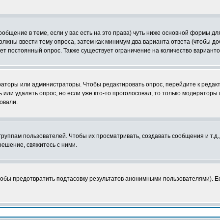
сообщение в теме, если у вас есть на это права) чуть ниже основной формы 
 должны ввести тему опроса, затем как минимум два варианта ответа (чтобы д
ает постоянный опрос. Также существует ограничение на количество вариант
ераторы или администраторы. Чтобы редактировать опрос, перейдите к редакт
ь или удалять опрос, но если уже кто-то проголосовал, то только модераторы
овали.
уппам пользователей. Чтобы их просматривать, создавать сообщения и т.д.
ешение, свяжитесь с ними.
тобы предотвратить подтасовку результатов анонимными пользователями). Есл