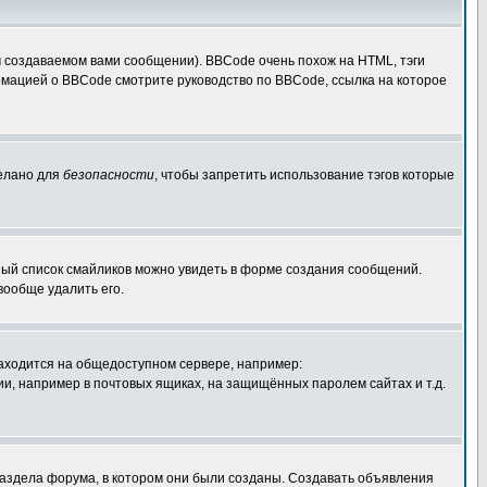
 создаваемом вами сообщении). BBCode очень похож на HTML, тэги
ормацией о BBCode смотрите руководство по BBCode, ссылка на которое
делано для
безопасности
, чтобы запретить использование тэгов которые
лный список смайликов можно увидеть в форме создания сообщений.
вообще удалить его.
 находится на общедоступном сервере, например:
ации, например в почтовых ящиках, на защищённых паролем сайтах и т.д.
раздела форума, в котором они были созданы. Создавать объявления