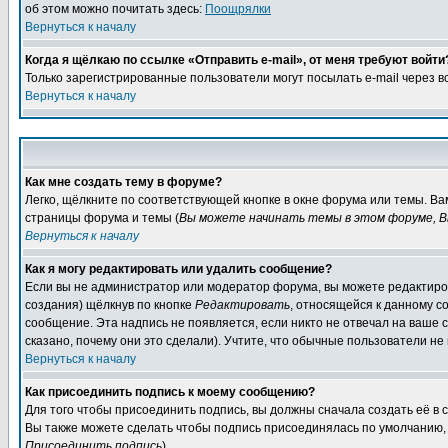
об этом можно почитать здесь:
Поощрялки
Вернуться к началу
Когда я щёлкаю по ссылке «Отправить e-mail», от меня требуют войти
Только зарегистрированные пользователи могут посылать e-mail через 
Вернуться к началу
Как мне создать тему в форуме?
Легко, щёлкните по соответствующей кнопке в окне форума или темы. Ва
страницы форума и темы (
Вы можете начинать темы в этом форуме, В
Вернуться к началу
Как я могу редактировать или удалить сообщение?
Если вы не администратор или модератор форума, вы можете редактиров
создания) щёлкнув по кнопке
Редактировать
, относящейся к данному с
сообщение. Эта надпись не появляется, если никто не отвечал на ваше
сказано, почему они это сделали). Учтите, что обычные пользователи не 
Вернуться к началу
Как присоединить подпись к моему сообщению?
Для того чтобы присоединить подпись, вы должны сначала создать её в
Вы также можете сделать чтобы подпись присоединялась по умолчанию, 
Присоединить подпись
).