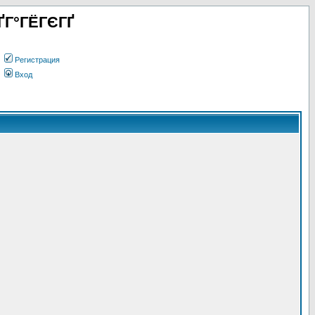
ҐГ°ГЁГЄГҐ
Регистрация
Вход