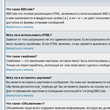
Что такое BBCode?
BBCode это особая реализация HTML, возможность использования BBCod
в нём заключаются в квадратные скобки [ и ], а не < и >, он даёт пол
доступна из формы отправки сообщений.
Вернуться к началу
Могу ли я использовать HTML?
Зависит от того разрешено ли это администратором. Если разрешено его 
могут вызвать проблемы. Если HTML включён, то вы сможете выключить 
Вернуться к началу
Что такое смайлики?
Смайлики — это маленькие картинки, которые могут быть использованы д
Только не перестарайтесь, используя их: они легко могут сделать сооб
Вернуться к началу
Могу ли я вставлять картинки?
Вы можете вставлять картинки в сообщения. Но пока нет возможности за
http://www.gerasimov.org/_img/logo.gif. Вы не можете указать ни ссылку
Для отображения картинки в сообщении используйте тэг [img] BBCode.
Вернуться к началу
Что такое «Объявление»?
Объявление чаще всего содержит важную информацию, которую вы должн