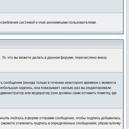
потребления системой e-mail анонимными пользователями.
. То, что вы можете делать в данном форуме, перечислено внизу
ь сообщение (иногда только в течении некоторого времени с момента
 небольшая надпись, она показывает сколько раз вы редактировали
администратор или модератор (они должны сами оставить пометку, где
инить подпись
в форме отправки сообщения, чтобы подпись добавилась.
 сможете отключить подпись в определенных сообщениях, убрав галочку