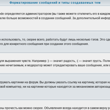
Форматирование сообщений и типы создаваемых тем
e определяется администратором (вы также можете отключить его в каждом
ьзователю больше возможностей в создании сообщений. За дополнительной инф
использовать, то, скорее всего, работать будут лишь несколько тэгов. Это с
его для конкретного сообщения при создании этого сообщения.
ля выражения чувств. Например :) — значит радость, :( — значит грусть. По
щение нечитаемым, и модератор может отредактировать ваше сообщение, или 
гружать картинки на форум. Вы должны указать ссылку на картинку, которая
 на свой компьютер, ни на картинки которые находятся за механизмом авториз
ы прочесть как можно скорее. Объявления всегда находится в самом верху 