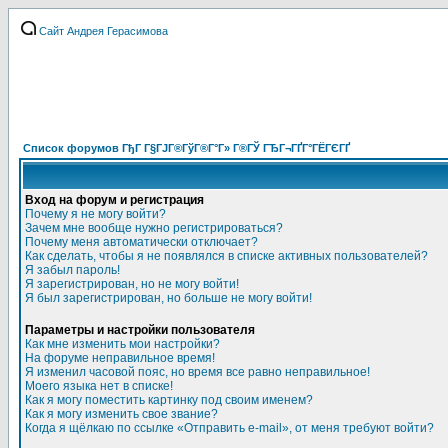
Сайт Андрея Герасимова
Список форумов ГђГ Г§ГЈГ®ГўГ®Г°Г» Г®ГЎ ГЂГ¬ГҐГ°ГЁГЄГҐ
Вход на форум и регистрация
Почему я не могу войти?
Зачем мне вообще нужно регистрироваться?
Почему меня автоматически отключает?
Как сделать, чтобы я не появлялся в списке активных пользователей?
Я забыл пароль!
Я зарегистрирован, но не могу войти!
Я был зарегистрирован, но больше не могу войти!
Параметры и настройки пользователя
Как мне изменить мои настройки?
На форуме неправильное время!
Я изменил часовой пояс, но время все равно неправильное!
Моего языка нет в списке!
Как я могу поместить картинку под своим именем?
Как я могу изменить свое звание?
Когда я щёлкаю по ссылке «Отправить e-mail», от меня требуют войти?