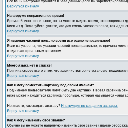
Все ваши настройки хранятся в базе данных (если вы зарегистрированы)
Вернуться к началу
На форуме неправильное время!
Время обычно правильное, но вы можете видеть время, относящееся к друг
Киев и т.д. Пожалуйста, учтите, что для смены часового пояса, как и д
Вернуться к началу
Я изменил часовой пояс, но время все равно неправильное!
Если вы уверены, что указали часовой пояс правильно, то причина може
в один час с реальным временем.
Вернуться к началу
Моего языка нет в списке!
Причина скорее всего в том, что администратор не установил поддержку
Вернуться к началу
Как я могу поместить картинку под своим именем?
Под именем пользователя могут быть две картинки. Первая картинка отн
ниже может находиться картинка побольше, которая называется «аватара
Не знаете, как создать аватару?
Инструкция по созданию аватары.
Вернуться к началу
Как я могу изменить свое звание?
Обычно вы не можете напрямую изменить свое звание (звание отображае