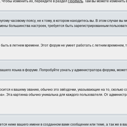
. Чтобы изменить их, перейдите в раздел
Профиль
. Там вы можете изменить 
ому часовому поясу, не к тому, в котором находитесь вы. В этом случае вы м
ля смены большинства настроек, требуется быть зарегистрированным пользоват
т быть в летнем времени. Этот форум не умеет работать с летним временем, 
 вашего языка в форуме. Попробуйте узнать у администратора форума, может
осится к вашему званию, обычно это звёздочки, указывающие на то, сколько 
». Эта картинка обычно уникальна для каждого пользователя. От администра
тся ниже вашего имени в созданном вами сообщении или теме, а так же в ва