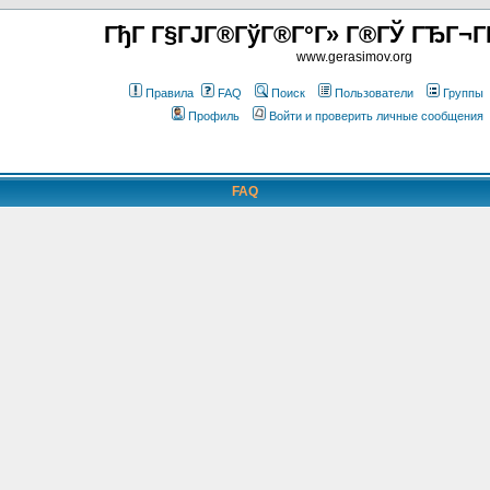
ГђГ Г§ГЈГ®ГўГ®Г°Г» Г®ГЎ ГЂГ¬Г
www.gerasimov.org
Правила
FAQ
Поиск
Пользователи
Группы
Профиль
Войти и проверить личные сообщения
FAQ