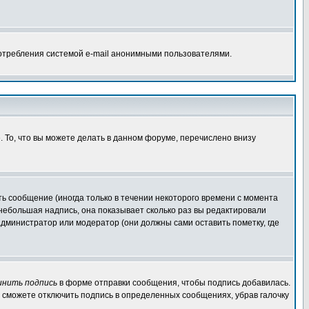
потребления системой e-mail анонимными пользователями.
. То, что вы можете делать в данном форуме, перечислено внизу
ь сообщение (иногда только в течении некоторого времени с момента
 небольшая надпись, она показывает сколько раз вы редактировали
администратор или модератор (они должны сами оставить пометку, где
инить подпись
в форме отправки сообщения, чтобы подпись добавилась.
 сможете отключить подпись в определенных сообщениях, убрав галочку