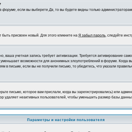
?
а форуме
, если вы выберете
Да
, то вы будете видны только администраторам
т быть присвоен новый. Для этого кликните на
Я забыл пароль
, следуйте инс
жно, ваша учетная запись требует активизации. Требуется активирование сам
на уменьшает возможности для анонимных злоупотреблений в форуме. Когда в
иям в письме, если вы не получили письмо, то убедитесь, что указали правиль
ьте письмо, которое вам прислали, когда вы зарегистрировались) или админ
ор удаляет неактивных пользователей, чтобы уменьшить размер базы данных.
Параметры и настройки пользователя