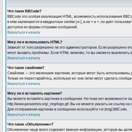
Что такое BBCode?
BBCode это особая реализация HTML, возможность использования BBCod
в нём заключаются в квадратные скобки [ и ], а не < и >, он даёт пол
доступна из формы отправки сообщений.
Вернуться к началу
Могу ли я использовать HTML?
Зависит от того разрешено ли это администратором. Если разрешено его 
могут вызвать проблемы. Если HTML включён, то вы сможете выключить 
Вернуться к началу
Что такое смайлики?
Смайлики — это маленькие картинки, которые могут быть использованы д
Только не перестарайтесь, используя их: они легко могут сделать сооб
Вернуться к началу
Могу ли я вставлять картинки?
Вы можете вставлять картинки в сообщения. Но пока нет возможности за
http://www.gerasimov.org/_img/logo.gif. Вы не можете указать ни ссылку
Для отображения картинки в сообщении используйте тэг [img] BBCode.
Вернуться к началу
Что такое «Объявление»?
Объявление чаще всего содержит важную информацию, которую вы должн