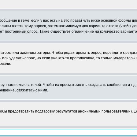
сообщение в теме, если у вас есть на это права) чуть ниже основной формы 
 должны ввести тему опроса, затем как минимум два варианта ответа (чтобы д
ает постоянный опрос. Также существует ограничение на количество вариант
ераторы или администраторы. Чтобы редактировать опрос, перейдите к редакт
ь или удалять опрос, но если уже кто-то проголосовал, то только модераторы
овали.
уппам пользователей. Чтобы их просматривать, создавать сообщения и т.д.
ешение, свяжитесь с ними.
тобы предотвратить подтасовку результатов анонимными пользователями). Есл