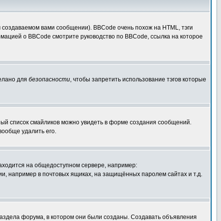
 создаваемом вами сообщении). BBCode очень похож на HTML, тэги
ормацией о BBCode смотрите руководство по BBCode, ссылка на которое
делано для
безопасности
, чтобы запретить использование тэгов которые
лный список смайликов можно увидеть в форме создания сообщений.
вообще удалить его.
 находится на общедоступном сервере, например:
ации, например в почтовых ящиках, на защищённых паролем сайтах и т.д.
раздела форума, в котором они были созданы. Создавать объявления