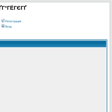
ҐГ°ГЁГЄГҐ
Регистрация
Вход