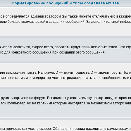
Форматирование сообщений и типы создаваемых тем
e определяется администратором (вы также можете отключить его в каждом
ьзователю больше возможностей в создании сообщений. За дополнительной инф
использовать, то, скорее всего, работать будут лишь несколько тэгов. Это с
его для конкретного сообщения при создании этого сообщения.
ля выражения чувств. Например :) — значит радость, :( — значит грусть. По
щение нечитаемым, и модератор может отредактировать ваше сообщение, или 
гружать картинки на форум. Вы должны указать ссылку на картинку, которая
 на свой компьютер, ни на картинки которые находятся за механизмом авториз
ы прочесть как можно скорее. Объявления всегда находится в самом верху 