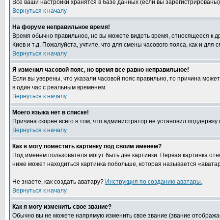
Все ваши настройки хранятся в базе данных (если вы зарегистрированы)
Вернуться к началу
На форуме неправильное время!
Время обычно правильное, но вы можете видеть время, относящееся к друг
Киев и т.д. Пожалуйста, учтите, что для смены часового пояса, как и д
Вернуться к началу
Я изменил часовой пояс, но время все равно неправильное!
Если вы уверены, что указали часовой пояс правильно, то причина може
в один час с реальным временем.
Вернуться к началу
Моего языка нет в списке!
Причина скорее всего в том, что администратор не установил поддержку
Вернуться к началу
Как я могу поместить картинку под своим именем?
Под именем пользователя могут быть две картинки. Первая картинка отн
ниже может находиться картинка побольше, которая называется «аватара
Не знаете, как создать аватару?
Инструкция по созданию аватары.
Вернуться к началу
Как я могу изменить свое звание?
Обычно вы не можете напрямую изменить свое звание (звание отображае