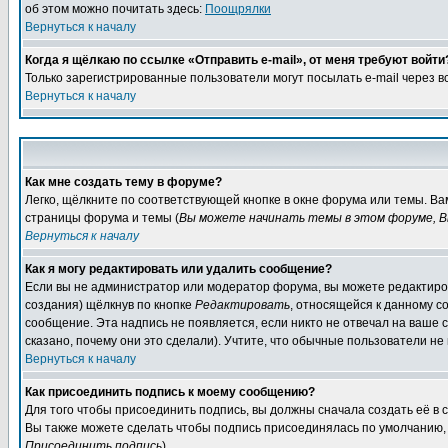
об этом можно почитать здесь:
Поощрялки
Вернуться к началу
Когда я щёлкаю по ссылке «Отправить e-mail», от меня требуют войти
Только зарегистрированные пользователи могут посылать e-mail через 
Вернуться к началу
Как мне создать тему в форуме?
Легко, щёлкните по соответствующей кнопке в окне форума или темы. Ва
страницы форума и темы (
Вы можете начинать темы в этом форуме, В
Вернуться к началу
Как я могу редактировать или удалить сообщение?
Если вы не администратор или модератор форума, вы можете редактиров
создания) щёлкнув по кнопке
Редактировать
, относящейся к данному с
сообщение. Эта надпись не появляется, если никто не отвечал на ваше
сказано, почему они это сделали). Учтите, что обычные пользователи не 
Вернуться к началу
Как присоединить подпись к моему сообщению?
Для того чтобы присоединить подпись, вы должны сначала создать её в
Вы также можете сделать чтобы подпись присоединялась по умолчанию, 
Присоединить подпись
).