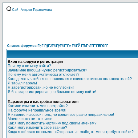
Сайт Андрея Герасимова
Список форумов ГђГ Г§ГЈГ®ГўГ®Г°Г» Г®ГЎ ГЂГ¬ГҐГ°ГЁГЄГҐ
Вход на форум и регистрация
Почему я не могу войти?
Зачем мне вообще нужно регистрироваться?
Почему меня автоматически отключает?
Как сделать, чтобы я не появлялся в списке активных пользователей?
Я забыл пароль!
Я зарегистрирован, но не могу войти!
Я был зарегистрирован, но больше не могу войти!
Параметры и настройки пользователя
Как мне изменить мои настройки?
На форуме неправильное время!
Я изменил часовой пояс, но время все равно неправильное!
Моего языка нет в списке!
Как я могу поместить картинку под своим именем?
Как я могу изменить свое звание?
Когда я щёлкаю по ссылке «Отправить e-mail», от меня требуют войти?