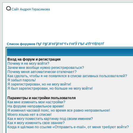
Сайт Андрея Герасимова
Список форумов ГђГ Г§ГЈГ®ГўГ®Г°Г» Г®ГЎ ГЂГ¬ГҐГ°ГЁГЄГҐ
Вход на форум и регистрация
Почему я не могу войти?
Зачем мне вообще нужно регистрироваться?
Почему меня автоматически отключает?
Как сделать, чтобы я не появлялся в списке активных пользователей?
Я забыл пароль!
Я зарегистрирован, но не могу войти!
Я был зарегистрирован, но больше не могу войти!
Параметры и настройки пользователя
Как мне изменить мои настройки?
На форуме неправильное время!
Я изменил часовой пояс, но время все равно неправильное!
Моего языка нет в списке!
Как я могу поместить картинку под своим именем?
Как я могу изменить свое звание?
Когда я щёлкаю по ссылке «Отправить e-mail», от меня требуют войти?