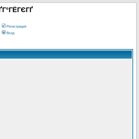
ҐГ°ГЁГЄГҐ
Регистрация
Вход