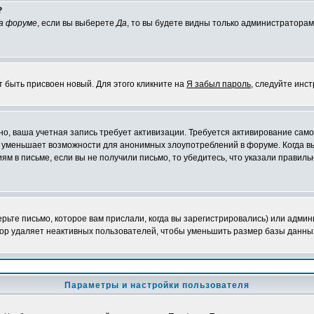
?
а форуме
, если вы выберете
Да
, то вы будете видны только администраторам
т быть присвоен новый. Для этого кликните на
Я забыл пароль
, следуйте инс
жно, ваша учетная запись требует активизации. Требуется активирование сам
на уменьшает возможности для анонимных злоупотреблений в форуме. Когда в
иям в письме, если вы не получили письмо, то убедитесь, что указали правиль
ьте письмо, которое вам прислали, когда вы зарегистрировались) или админ
ор удаляет неактивных пользователей, чтобы уменьшить размер базы данных.
Параметры и настройки пользователя