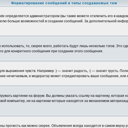
Форматирование сообщений и типы создаваемых тем
e определяется администратором (вы также можете отключить его в каждом
ьзователю больше возможностей в создании сообщений. За дополнительной инф
использовать, то, скорее всего, работать будут лишь несколько тэгов. Это с
его для конкретного сообщения при создании этого сообщения.
ля выражения чувств. Например :) — значит радость, :( — значит грусть. По
щение нечитаемым, и модератор может отредактировать ваше сообщение, или 
гружать картинки на форум. Вы должны указать ссылку на картинку, которая
 на свой компьютер, ни на картинки которые находятся за механизмом авториз
ы прочесть как можно скорее. Объявления всегда находится в самом верху 