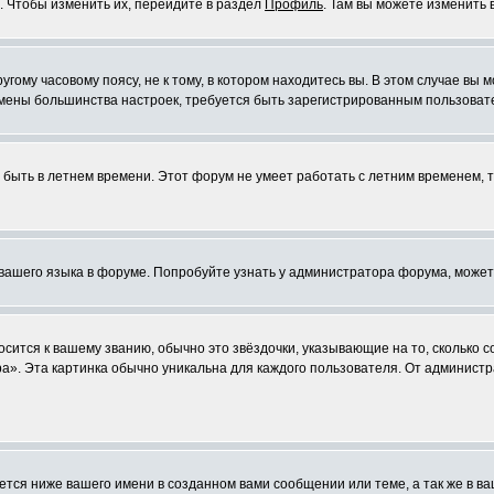
. Чтобы изменить их, перейдите в раздел
Профиль
. Там вы можете изменить 
ому часовому поясу, не к тому, в котором находитесь вы. В этом случае вы м
ля смены большинства настроек, требуется быть зарегистрированным пользоват
т быть в летнем времени. Этот форум не умеет работать с летним временем, 
 вашего языка в форуме. Попробуйте узнать у администратора форума, может
осится к вашему званию, обычно это звёздочки, указывающие на то, сколько 
». Эта картинка обычно уникальна для каждого пользователя. От администра
тся ниже вашего имени в созданном вами сообщении или теме, а так же в ва