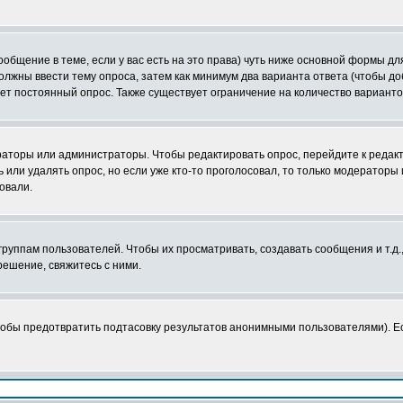
сообщение в теме, если у вас есть на это права) чуть ниже основной формы 
 должны ввести тему опроса, затем как минимум два варианта ответа (чтобы д
ает постоянный опрос. Также существует ограничение на количество вариант
ераторы или администраторы. Чтобы редактировать опрос, перейдите к редакт
ь или удалять опрос, но если уже кто-то проголосовал, то только модераторы
овали.
уппам пользователей. Чтобы их просматривать, создавать сообщения и т.д.
ешение, свяжитесь с ними.
тобы предотвратить подтасовку результатов анонимными пользователями). Есл