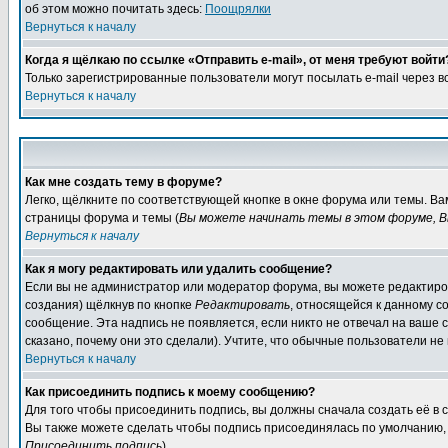
об этом можно почитать здесь:
Поощрялки
Вернуться к началу
Когда я щёлкаю по ссылке «Отправить e-mail», от меня требуют войти
Только зарегистрированные пользователи могут посылать e-mail через 
Вернуться к началу
Как мне создать тему в форуме?
Легко, щёлкните по соответствующей кнопке в окне форума или темы. Ва
страницы форума и темы (
Вы можете начинать темы в этом форуме, В
Вернуться к началу
Как я могу редактировать или удалить сообщение?
Если вы не администратор или модератор форума, вы можете редактиров
создания) щёлкнув по кнопке
Редактировать
, относящейся к данному с
сообщение. Эта надпись не появляется, если никто не отвечал на ваше
сказано, почему они это сделали). Учтите, что обычные пользователи не 
Вернуться к началу
Как присоединить подпись к моему сообщению?
Для того чтобы присоединить подпись, вы должны сначала создать её в
Вы также можете сделать чтобы подпись присоединялась по умолчанию, 
Присоединить подпись
).