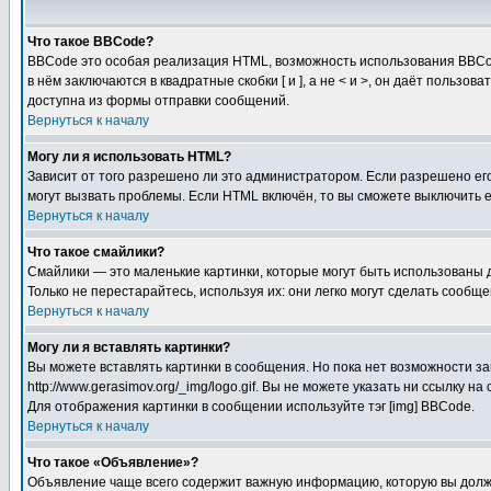
Что такое BBCode?
BBCode это особая реализация HTML, возможность использования BBCod
в нём заключаются в квадратные скобки [ и ], а не < и >, он даёт пол
доступна из формы отправки сообщений.
Вернуться к началу
Могу ли я использовать HTML?
Зависит от того разрешено ли это администратором. Если разрешено его 
могут вызвать проблемы. Если HTML включён, то вы сможете выключить 
Вернуться к началу
Что такое смайлики?
Смайлики — это маленькие картинки, которые могут быть использованы д
Только не перестарайтесь, используя их: они легко могут сделать сооб
Вернуться к началу
Могу ли я вставлять картинки?
Вы можете вставлять картинки в сообщения. Но пока нет возможности за
http://www.gerasimov.org/_img/logo.gif. Вы не можете указать ни ссылку
Для отображения картинки в сообщении используйте тэг [img] BBCode.
Вернуться к началу
Что такое «Объявление»?
Объявление чаще всего содержит важную информацию, которую вы должн