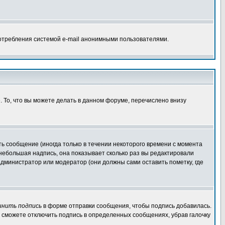
потребления системой e-mail анонимными пользователями.
. То, что вы можете делать в данном форуме, перечислено внизу
ь сообщение (иногда только в течении некоторого времени с момента
 небольшая надпись, она показывает сколько раз вы редактировали
администратор или модератор (они должны сами оставить пометку, где
инить подпись
в форме отправки сообщения, чтобы подпись добавилась.
 сможете отключить подпись в определенных сообщениях, убрав галочку