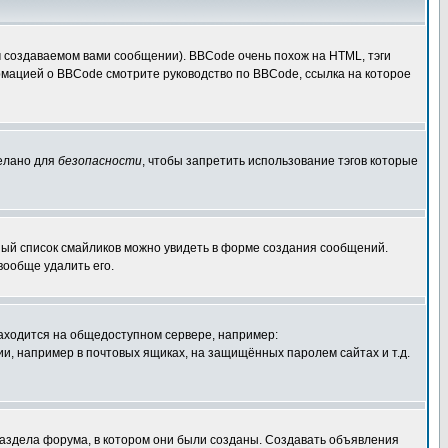
 создаваемом вами сообщении). BBCode очень похож на HTML, тэги
ормацией о BBCode смотрите руководство по BBCode, ссылка на которое
делано для
безопасности
, чтобы запретить использование тэгов которые
лный список смайликов можно увидеть в форме создания сообщений.
вообще удалить его.
 находится на общедоступном сервере, например:
ации, например в почтовых ящиках, на защищённых паролем сайтах и т.д.
раздела форума, в котором они были созданы. Создавать объявления