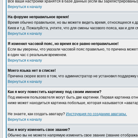
Все ваши настройки хранятся в базе данных (если вы зарегистрированы)
Вернуться к началу
На форуме неправильное время!
Время обычно правильное, но вы можете видеть время, относящееся к друг
Киев и т.д. Пожалуйста, учтите, что для смены часового пояса, как и д
Вернуться к началу
Я изменил часовой пояс, но время все равно неправильное!
Если вы уверены, что указали часовой пояс правильно, то причина може
в один час с реальным временем.
Вернуться к началу
Моего языка нет в списке!
Причина скорее всего в том, что администратор не установил поддержку
Вернуться к началу
Как я могу поместить картинку под своим именем?
Под именем пользователя могут быть две картинки. Первая картинка отн
ниже может находиться картинка побольше, которая называется «аватара
Не знаете, как создать аватару?
Инструкция по созданию аватары.
Вернуться к началу
Как я могу изменить свое звание?
Обычно вы не можете напрямую изменить свое звание (звание отображае