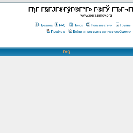
ГђГ Г§ГЈГ®ГўГ®Г°Г» Г®ГЎ ГЂГ¬Г
www.gerasimov.org
Правила
FAQ
Поиск
Пользователи
Группы
Профиль
Войти и проверить личные сообщения
FAQ