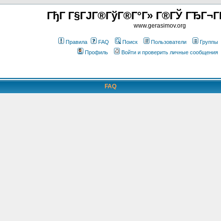
ГђГ Г§ГЈГ®ГўГ®Г°Г» Г®ГЎ ГЂГ¬Г
www.gerasimov.org
Правила
FAQ
Поиск
Пользователи
Группы
Профиль
Войти и проверить личные сообщения
FAQ