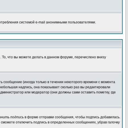
потребления системой e-mail анонимными пользователями.
. То, что вы можете делать в данном форуме, перечислено внизу
ь сообщение (иногда только в течении некоторого времени с момента
 небольшая надпись, она показывает сколько раз вы редактировали
администратор или модератор (они должны сами оставить пометку, где
инить подпись
в форме отправки сообщения, чтобы подпись добавилась.
 сможете отключить подпись в определенных сообщениях, убрав галочку