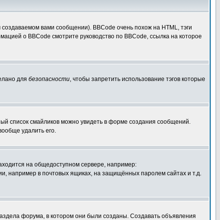
 создаваемом вами сообщении). BBCode очень похож на HTML, тэги
ормацией о BBCode смотрите руководство по BBCode, ссылка на которое
делано для
безопасности
, чтобы запретить использование тэгов которые
лный список смайликов можно увидеть в форме создания сообщений.
вообще удалить его.
 находится на общедоступном сервере, например:
ации, например в почтовых ящиках, на защищённых паролем сайтах и т.д.
раздела форума, в котором они были созданы. Создавать объявления