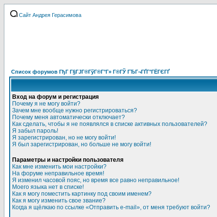
Сайт Андрея Герасимова
Список форумов ГђГ Г§ГЈГ®ГўГ®Г°Г» Г®ГЎ ГЂГ¬ГҐГ°ГЁГЄГҐ
Вход на форум и регистрация
Почему я не могу войти?
Зачем мне вообще нужно регистрироваться?
Почему меня автоматически отключает?
Как сделать, чтобы я не появлялся в списке активных пользователей?
Я забыл пароль!
Я зарегистрирован, но не могу войти!
Я был зарегистрирован, но больше не могу войти!
Параметры и настройки пользователя
Как мне изменить мои настройки?
На форуме неправильное время!
Я изменил часовой пояс, но время все равно неправильное!
Моего языка нет в списке!
Как я могу поместить картинку под своим именем?
Как я могу изменить свое звание?
Когда я щёлкаю по ссылке «Отправить e-mail», от меня требуют войти?