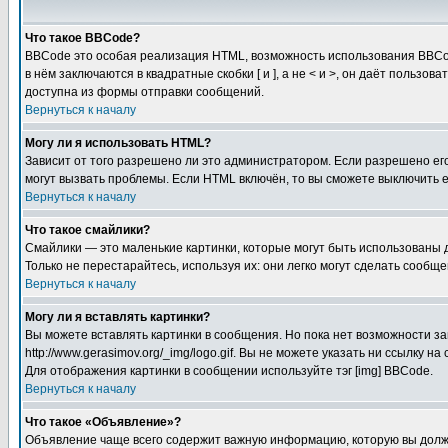
Что такое BBCode?
BBCode это особая реализация HTML, возможность использования BBCod
в нём заключаются в квадратные скобки [ и ], а не < и >, он даёт пол
доступна из формы отправки сообщений.
Вернуться к началу
Могу ли я использовать HTML?
Зависит от того разрешено ли это администратором. Если разрешено его 
могут вызвать проблемы. Если HTML включён, то вы сможете выключить 
Вернуться к началу
Что такое смайлики?
Смайлики — это маленькие картинки, которые могут быть использованы д
Только не перестарайтесь, используя их: они легко могут сделать сооб
Вернуться к началу
Могу ли я вставлять картинки?
Вы можете вставлять картинки в сообщения. Но пока нет возможности за
http://www.gerasimov.org/_img/logo.gif. Вы не можете указать ни ссылку
Для отображения картинки в сообщении используйте тэг [img] BBCode.
Вернуться к началу
Что такое «Объявление»?
Объявление чаще всего содержит важную информацию, которую вы должн