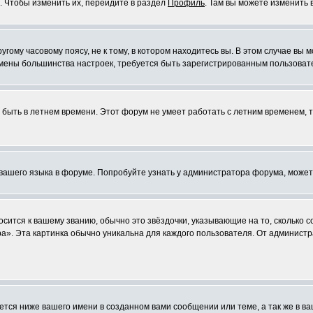
. Чтобы изменить их, перейдите в раздел
Профиль
. Там вы можете изменить 
ому часовому поясу, не к тому, в котором находитесь вы. В этом случае вы м
ля смены большинства настроек, требуется быть зарегистрированным пользоват
т быть в летнем времени. Этот форум не умеет работать с летним временем, 
 вашего языка в форуме. Попробуйте узнать у администратора форума, может
осится к вашему званию, обычно это звёздочки, указывающие на то, сколько 
». Эта картинка обычно уникальна для каждого пользователя. От администра
тся ниже вашего имени в созданном вами сообщении или теме, а так же в ва