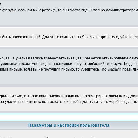
?
а форуме
, если вы выберете
Да
, то вы будете видны только администраторам
т быть присвоен новый. Для этого кликните на
Я забыл пароль
, следуйте инс
жно, ваша учетная запись требует активизации. Требуется активирование сам
на уменьшает возможности для анонимных злоупотреблений в форуме. Когда в
иям в письме, если вы не получили письмо, то убедитесь, что указали правиль
ьте письмо, которое вам прислали, когда вы зарегистрировались) или админ
ор удаляет неактивных пользователей, чтобы уменьшить размер базы данных.
Параметры и настройки пользователя