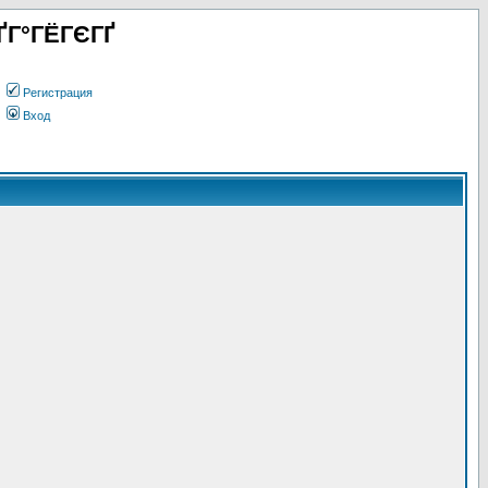
ҐГ°ГЁГЄГҐ
Регистрация
Вход