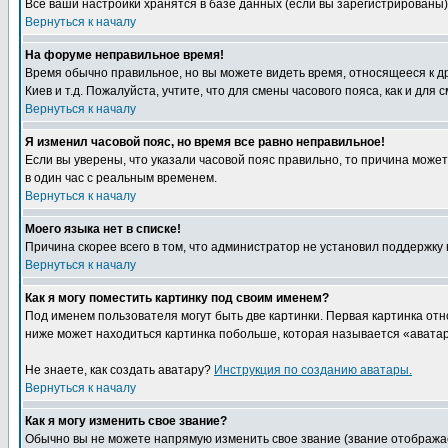
Все ваши настройки хранятся в базе данных (если вы зарегистрированы)
Вернуться к началу
На форуме неправильное время!
Время обычно правильное, но вы можете видеть время, относящееся к друг
Киев и т.д. Пожалуйста, учтите, что для смены часового пояса, как и д
Вернуться к началу
Я изменил часовой пояс, но время все равно неправильное!
Если вы уверены, что указали часовой пояс правильно, то причина може
в один час с реальным временем.
Вернуться к началу
Моего языка нет в списке!
Причина скорее всего в том, что администратор не установил поддержку
Вернуться к началу
Как я могу поместить картинку под своим именем?
Под именем пользователя могут быть две картинки. Первая картинка отн
ниже может находиться картинка побольше, которая называется «аватара
Не знаете, как создать аватару?
Инструкция по созданию аватары.
Вернуться к началу
Как я могу изменить свое звание?
Обычно вы не можете напрямую изменить свое звание (звание отображае