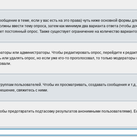
сообщение в теме, если у вас есть на это права) чуть ниже основной формы 
 должны ввести тему опроса, затем как минимум два варианта ответа (чтобы д
ает постоянный опрос. Также существует ограничение на количество вариант
ераторы или администраторы. Чтобы редактировать опрос, перейдите к редакт
ь или удалять опрос, но если уже кто-то проголосовал, то только модераторы
овали.
уппам пользователей. Чтобы их просматривать, создавать сообщения и т.д.
ешение, свяжитесь с ними.
тобы предотвратить подтасовку результатов анонимными пользователями). Есл