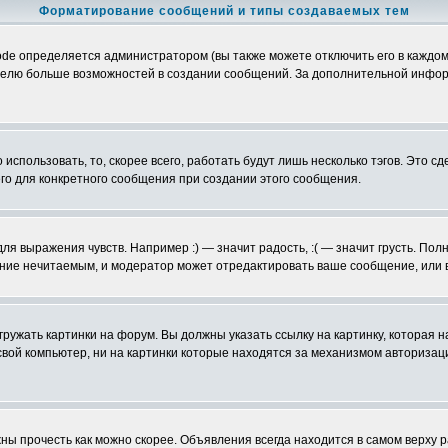
Форматирование сообщений и типы создаваемых тем
e определяется администратором (вы также можете отключить его в каждом
ьзователю больше возможностей в создании сообщений. За дополнительной инф
использовать, то, скорее всего, работать будут лишь несколько тэгов. Это с
его для конкретного сообщения при создании этого сообщения.
ля выражения чувств. Например :) — значит радость, :( — значит грусть. По
щение нечитаемым, и модератор может отредактировать ваше сообщение, или 
гружать картинки на форум. Вы должны указать ссылку на картинку, которая
 на свой компьютер, ни на картинки которые находятся за механизмом авториз
ы прочесть как можно скорее. Объявления всегда находится в самом верху 