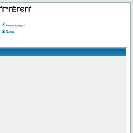
ҐГ°ГЁГЄГҐ
Регистрация
Вход