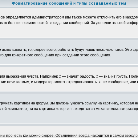
Форматирование сообщений и типы создаваемых тем
e определяется администратором (вы также можете отключить его в каждом
ьзователю больше возможностей в создании сообщений. За дополнительной инф
использовать, то, скорее всего, работать будут лишь несколько тэгов. Это с
его для конкретного сообщения при создании этого сообщения.
ля выражения чувств. Например :) — значит радость, :( — значит грусть. По
щение нечитаемым, и модератор может отредактировать ваше сообщение, или 
гружать картинки на форум. Вы должны указать ссылку на картинку, которая
 на свой компьютер, ни на картинки которые находятся за механизмом авториз
ы прочесть как можно скорее. Объявления всегда находится в самом верху 