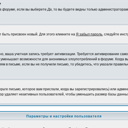
?
а форуме
, если вы выберете
Да
, то вы будете видны только администраторам
т быть присвоен новый. Для этого кликните на
Я забыл пароль
, следуйте инс
жно, ваша учетная запись требует активизации. Требуется активирование сам
на уменьшает возможности для анонимных злоупотреблений в форуме. Когда в
иям в письме, если вы не получили письмо, то убедитесь, что указали правиль
ьте письмо, которое вам прислали, когда вы зарегистрировались) или админ
ор удаляет неактивных пользователей, чтобы уменьшить размер базы данных.
Параметры и настройки пользователя