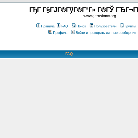
ГђГ Г§ГЈГ®ГўГ®Г°Г» Г®ГЎ ГЂГ¬Г
www.gerasimov.org
Правила
FAQ
Поиск
Пользователи
Группы
Профиль
Войти и проверить личные сообщения
FAQ