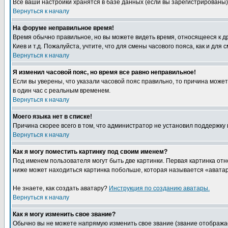
Все ваши настройки хранятся в базе данных (если вы зарегистрированы)
Вернуться к началу
На форуме неправильное время!
Время обычно правильное, но вы можете видеть время, относящееся к друг
Киев и т.д. Пожалуйста, учтите, что для смены часового пояса, как и д
Вернуться к началу
Я изменил часовой пояс, но время все равно неправильное!
Если вы уверены, что указали часовой пояс правильно, то причина може
в один час с реальным временем.
Вернуться к началу
Моего языка нет в списке!
Причина скорее всего в том, что администратор не установил поддержку
Вернуться к началу
Как я могу поместить картинку под своим именем?
Под именем пользователя могут быть две картинки. Первая картинка отн
ниже может находиться картинка побольше, которая называется «аватара
Не знаете, как создать аватару?
Инструкция по созданию аватары.
Вернуться к началу
Как я могу изменить свое звание?
Обычно вы не можете напрямую изменить свое звание (звание отображае