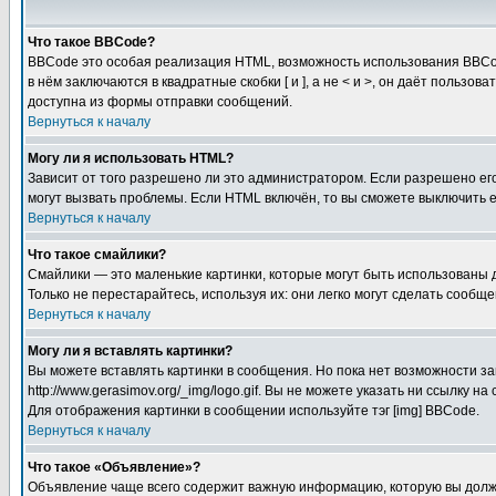
Что такое BBCode?
BBCode это особая реализация HTML, возможность использования BBCod
в нём заключаются в квадратные скобки [ и ], а не < и >, он даёт пол
доступна из формы отправки сообщений.
Вернуться к началу
Могу ли я использовать HTML?
Зависит от того разрешено ли это администратором. Если разрешено его 
могут вызвать проблемы. Если HTML включён, то вы сможете выключить 
Вернуться к началу
Что такое смайлики?
Смайлики — это маленькие картинки, которые могут быть использованы д
Только не перестарайтесь, используя их: они легко могут сделать сооб
Вернуться к началу
Могу ли я вставлять картинки?
Вы можете вставлять картинки в сообщения. Но пока нет возможности за
http://www.gerasimov.org/_img/logo.gif. Вы не можете указать ни ссылку
Для отображения картинки в сообщении используйте тэг [img] BBCode.
Вернуться к началу
Что такое «Объявление»?
Объявление чаще всего содержит важную информацию, которую вы должн