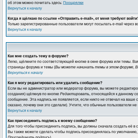
об этом можно почитать здесь:
Поощрялки
Вернуться к началу
Когда я щёлкаю по ссылке «Отправить e-mail», от меня требуют войти
Только зарегистрированные пользователи могут посылать e-mail через 
Вернуться к началу
Как мне создать тему в форуме?
Легко, щёлкните по соответствующей кнопке в окне форума или темы. Ва
страницы форума и темы (
Вы можете начинать темы в этом форуме, В
Вернуться к началу
Как я могу редактировать или удалить сообщение?
Если вы не администратор или модератор форума, вы можете редактиров
создания) щёлкнув по кнопке
Редактировать
, относящейся к данному с
сообщение. Эта надпись не появляется, если никто не отвечал на ваше
сказано, почему они это сделали). Учтите, что обычные пользователи не 
Вернуться к началу
Как присоединить подпись к моему сообщению?
Для того чтобы присоединить подпись, вы должны сначала создать её в
Вы также можете сделать чтобы подпись присоединялась по умолчанию, 
Присоединить подпись
).