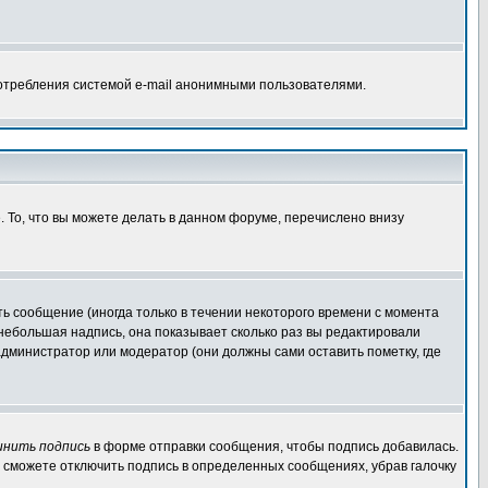
потребления системой e-mail анонимными пользователями.
. То, что вы можете делать в данном форуме, перечислено внизу
ь сообщение (иногда только в течении некоторого времени с момента
 небольшая надпись, она показывает сколько раз вы редактировали
администратор или модератор (они должны сами оставить пометку, где
инить подпись
в форме отправки сообщения, чтобы подпись добавилась.
 сможете отключить подпись в определенных сообщениях, убрав галочку