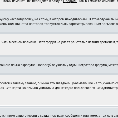
. Чтобы изменить их, перейдите в раздел
Профиль
. Там вы можете изменить 
ому часовому поясу, не к тому, в котором находитесь вы. В этом случае вы м
ля смены большинства настроек, требуется быть зарегистрированным пользоват
т быть в летнем времени. Этот форум не умеет работать с летним временем, 
 вашего языка в форуме. Попробуйте узнать у администратора форума, может
осится к вашему званию, обычно это звёздочки, указывающие на то, сколько 
». Эта картинка обычно уникальна для каждого пользователя. От администра
тся ниже вашего имени в созданном вами сообщении или теме, а так же в ва