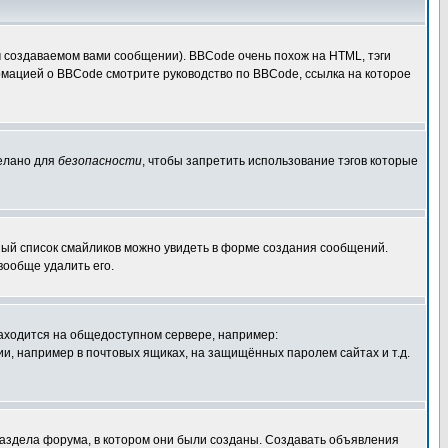
 создаваемом вами сообщении). BBCode очень похож на HTML, тэги
ормацией о BBCode смотрите руководство по BBCode, ссылка на которое
делано для
безопасности
, чтобы запретить использование тэгов которые
лный список смайликов можно увидеть в форме создания сообщений.
вообще удалить его.
 находится на общедоступном сервере, например:
ации, например в почтовых ящиках, на защищённых паролем сайтах и т.д.
раздела форума, в котором они были созданы. Создавать объявления