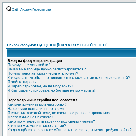
Сайт Андрея Герасимова
Список форумов ГђГ Г§ГЈГ®ГўГ®Г°Г» Г®ГЎ ГЂГ¬ГҐГ°ГЁГЄГҐ
Вход на форум и регистрация
Почему я не могу войти?
Зачем мне вообще нужно регистрироваться?
Почему меня автоматически отключает?
Как сделать, чтобы я не появлялся в списке активных пользователей?
Я забыл пароль!
Я зарегистрирован, но не могу войти!
Я был зарегистрирован, но больше не могу войти!
Параметры и настройки пользователя
Как мне изменить мои настройки?
На форуме неправильное время!
Я изменил часовой пояс, но время все равно неправильное!
Моего языка нет в списке!
Как я могу поместить картинку под своим именем?
Как я могу изменить свое звание?
Когда я щёлкаю по ссылке «Отправить e-mail», от меня требуют войти?