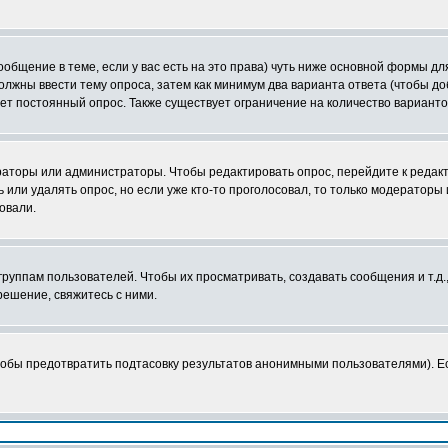
сообщение в теме, если у вас есть на это права) чуть ниже основной формы 
 должны ввести тему опроса, затем как минимум два варианта ответа (чтобы д
ает постоянный опрос. Также существует ограничение на количество вариант
ераторы или администраторы. Чтобы редактировать опрос, перейдите к редакт
ь или удалять опрос, но если уже кто-то проголосовал, то только модераторы
овали.
уппам пользователей. Чтобы их просматривать, создавать сообщения и т.д.
ешение, свяжитесь с ними.
тобы предотвратить подтасовку результатов анонимными пользователями). Есл