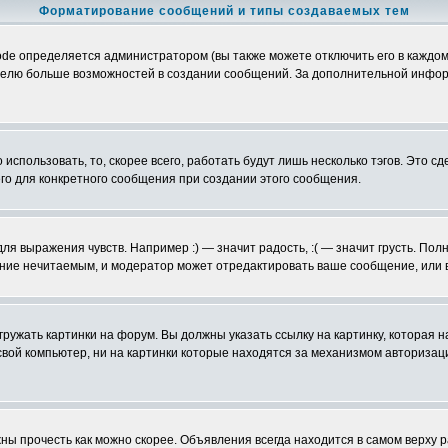
Форматирование сообщений и типы создаваемых тем
e определяется администратором (вы также можете отключить его в каждом
ьзователю больше возможностей в создании сообщений. За дополнительной инф
использовать, то, скорее всего, работать будут лишь несколько тэгов. Это с
его для конкретного сообщения при создании этого сообщения.
ля выражения чувств. Например :) — значит радость, :( — значит грусть. По
щение нечитаемым, и модератор может отредактировать ваше сообщение, или 
гружать картинки на форум. Вы должны указать ссылку на картинку, которая
 на свой компьютер, ни на картинки которые находятся за механизмом авториз
ы прочесть как можно скорее. Объявления всегда находится в самом верху 