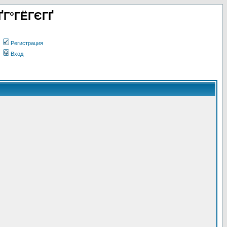
ҐГ°ГЁГЄГҐ
Регистрация
Вход