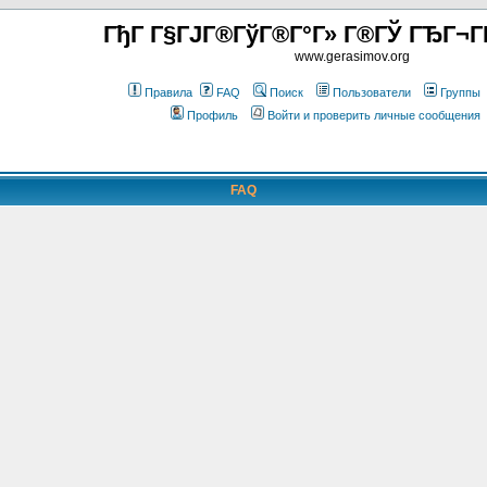
ГђГ Г§ГЈГ®ГўГ®Г°Г» Г®ГЎ ГЂГ¬Г
www.gerasimov.org
Правила
FAQ
Поиск
Пользователи
Группы
Профиль
Войти и проверить личные сообщения
FAQ