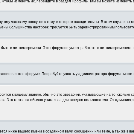
. Чтобы изменить их, перейдите в раздел
Профиль
. Там вы можете изменить 
ому часовому поясу, не к тому, в котором находитесь вы. В этом случае вы м
ля смены большинства настроек, требуется быть зарегистрированным пользоват
т быть в летнем времени. Этот форум не умеет работать с летним временем, 
 вашего языка в форуме. Попробуйте узнать у администратора форума, может
осится к вашему званию, обычно это звёздочки, указывающие на то, сколько 
». Эта картинка обычно уникальна для каждого пользователя. От администра
тся ниже вашего имени в созданном вами сообщении или теме, а так же в ва