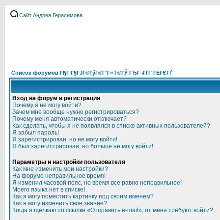
Сайт Андрея Герасимова
Список форумов ГђГ Г§ГЈГ®ГўГ®Г°Г» Г®ГЎ ГЂГ¬ГҐГ°ГЁГЄГҐ
Вход на форум и регистрация
Почему я не могу войти?
Зачем мне вообще нужно регистрироваться?
Почему меня автоматически отключает?
Как сделать, чтобы я не появлялся в списке активных пользователей?
Я забыл пароль!
Я зарегистрирован, но не могу войти!
Я был зарегистрирован, но больше не могу войти!
Параметры и настройки пользователя
Как мне изменить мои настройки?
На форуме неправильное время!
Я изменил часовой пояс, но время все равно неправильное!
Моего языка нет в списке!
Как я могу поместить картинку под своим именем?
Как я могу изменить свое звание?
Когда я щёлкаю по ссылке «Отправить e-mail», от меня требуют войти?