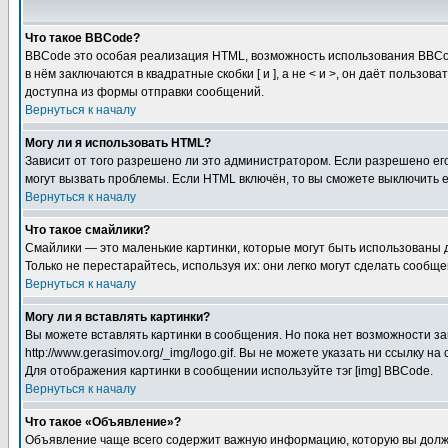
Что такое BBCode?
BBCode это особая реализация HTML, возможность использования BBCod
в нём заключаются в квадратные скобки [ и ], а не < и >, он даёт пол
доступна из формы отправки сообщений.
Вернуться к началу
Могу ли я использовать HTML?
Зависит от того разрешено ли это администратором. Если разрешено его 
могут вызвать проблемы. Если HTML включён, то вы сможете выключить 
Вернуться к началу
Что такое смайлики?
Смайлики — это маленькие картинки, которые могут быть использованы д
Только не перестарайтесь, используя их: они легко могут сделать сооб
Вернуться к началу
Могу ли я вставлять картинки?
Вы можете вставлять картинки в сообщения. Но пока нет возможности за
http://www.gerasimov.org/_img/logo.gif. Вы не можете указать ни ссылку
Для отображения картинки в сообщении используйте тэг [img] BBCode.
Вернуться к началу
Что такое «Объявление»?
Объявление чаще всего содержит важную информацию, которую вы должн