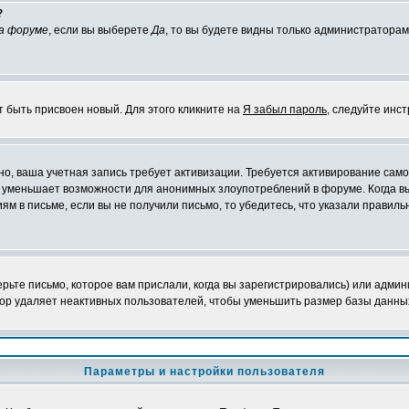
?
а форуме
, если вы выберете
Да
, то вы будете видны только администраторам
т быть присвоен новый. Для этого кликните на
Я забыл пароль
, следуйте инс
жно, ваша учетная запись требует активизации. Требуется активирование сам
на уменьшает возможности для анонимных злоупотреблений в форуме. Когда в
иям в письме, если вы не получили письмо, то убедитесь, что указали правиль
ьте письмо, которое вам прислали, когда вы зарегистрировались) или админ
ор удаляет неактивных пользователей, чтобы уменьшить размер базы данных.
Параметры и настройки пользователя