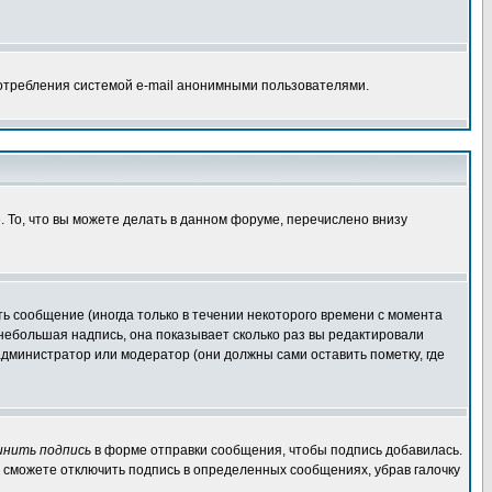
потребления системой e-mail анонимными пользователями.
. То, что вы можете делать в данном форуме, перечислено внизу
ь сообщение (иногда только в течении некоторого времени с момента
 небольшая надпись, она показывает сколько раз вы редактировали
администратор или модератор (они должны сами оставить пометку, где
инить подпись
в форме отправки сообщения, чтобы подпись добавилась.
 сможете отключить подпись в определенных сообщениях, убрав галочку