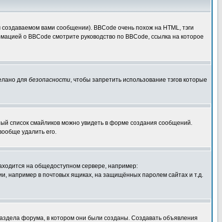
 создаваемом вами сообщении). BBCode очень похож на HTML, тэги
ормацией о BBCode смотрите руководство по BBCode, ссылка на которое
делано для
безопасности
, чтобы запретить использование тэгов которые
лный список смайликов можно увидеть в форме создания сообщений.
вообще удалить его.
 находится на общедоступном сервере, например:
ации, например в почтовых ящиках, на защищённых паролем сайтах и т.д.
раздела форума, в котором они были созданы. Создавать объявления