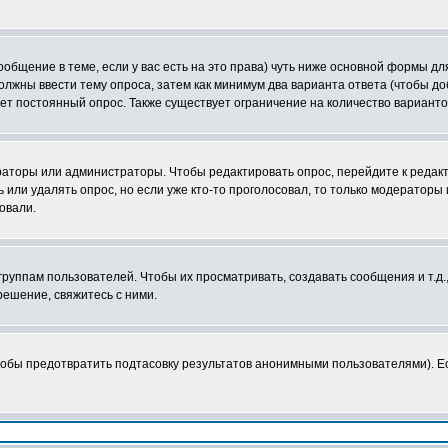
сообщение в теме, если у вас есть на это права) чуть ниже основной формы 
 должны ввести тему опроса, затем как минимум два варианта ответа (чтобы д
ает постоянный опрос. Также существует ограничение на количество вариант
ераторы или администраторы. Чтобы редактировать опрос, перейдите к редакт
ь или удалять опрос, но если уже кто-то проголосовал, то только модераторы
овали.
уппам пользователей. Чтобы их просматривать, создавать сообщения и т.д.
ешение, свяжитесь с ними.
тобы предотвратить подтасовку результатов анонимными пользователями). Есл