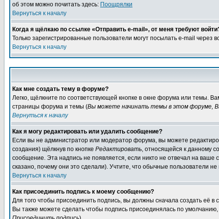
об этом можно почитать здесь:
Поощрялки
Вернуться к началу
Когда я щёлкаю по ссылке «Отправить e-mail», от меня требуют войти
Только зарегистрированные пользователи могут посылать e-mail через 
Вернуться к началу
Как мне создать тему в форуме?
Легко, щёлкните по соответствующей кнопке в окне форума или темы. Ва
страницы форума и темы (
Вы можете начинать темы в этом форуме, В
Вернуться к началу
Как я могу редактировать или удалить сообщение?
Если вы не администратор или модератор форума, вы можете редактиров
создания) щёлкнув по кнопке
Редактировать
, относящейся к данному с
сообщение. Эта надпись не появляется, если никто не отвечал на ваше
сказано, почему они это сделали). Учтите, что обычные пользователи не 
Вернуться к началу
Как присоединить подпись к моему сообщению?
Для того чтобы присоединить подпись, вы должны сначала создать её в
Вы также можете сделать чтобы подпись присоединялась по умолчанию, 
Присоединить подпись
).