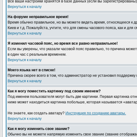
Все ваши настройки хранятся в базе данных (если вы зарегистрированы)
Вернуться к началу
На форуме неправильное время!
Время обычно правильное, но вы можете видеть время, относящееся к друг
Киев и т.д. Пожалуйста, учтите, что для смены часового пояса, как и д
Вернуться к началу
Я изменил часовой пояс, но время все равно неправильное!
Если вы уверены, что указали часовой пояс правильно, то причина може
в один час с реальным временем.
Вернуться к началу
Моего языка нет в списке!
Причина скорее всего в том, что администратор не установил поддержку
Вернуться к началу
Как я могу поместить картинку под своим именем?
Под именем пользователя могут быть две картинки. Первая картинка отн
ниже может находиться картинка побольше, которая называется «аватара
Не знаете, как создать аватару?
Инструкция по созданию аватары.
Вернуться к началу
Как я могу изменить свое звание?
Обычно вы не можете напрямую изменить свое звание (звание отображае