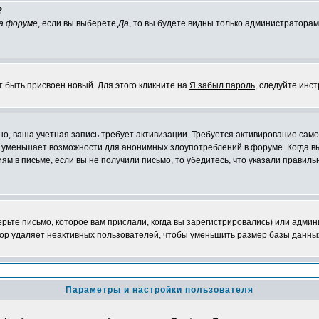
?
а форуме
, если вы выберете
Да
, то вы будете видны только администраторам
т быть присвоен новый. Для этого кликните на
Я забыл пароль
, следуйте инс
жно, ваша учетная запись требует активизации. Требуется активирование сам
на уменьшает возможности для анонимных злоупотреблений в форуме. Когда в
иям в письме, если вы не получили письмо, то убедитесь, что указали правиль
ьте письмо, которое вам прислали, когда вы зарегистрировались) или админ
ор удаляет неактивных пользователей, чтобы уменьшить размер базы данных.
Параметры и настройки пользователя