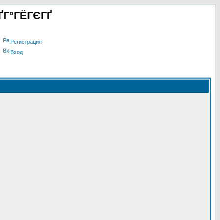
ҐГ°ГЁГЄГҐ
Регистрация
Вход