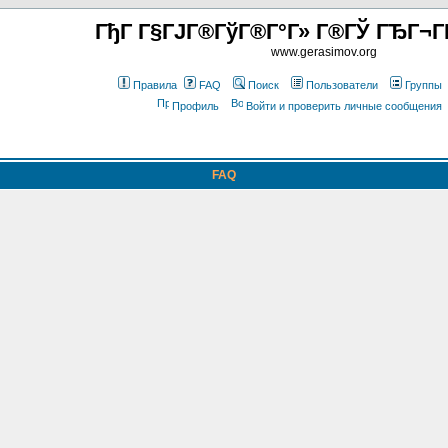
ГђГ Г§ГЈГ®ГўГ®Г°Г» Г®ГЎ ГЂГ¬Г
www.gerasimov.org
Правила
FAQ
Поиск
Пользователи
Группы
Профиль
Войти и проверить личные сообщения
FAQ