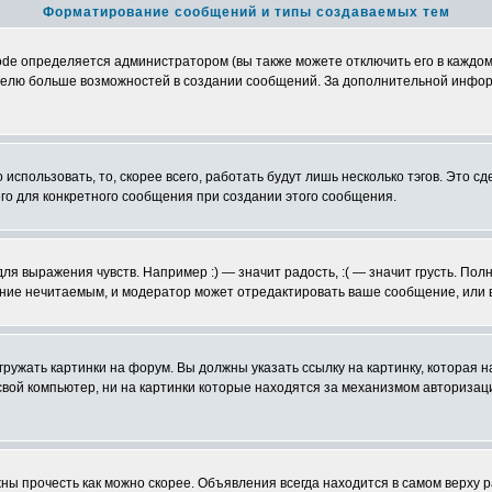
Форматирование сообщений и типы создаваемых тем
e определяется администратором (вы также можете отключить его в каждом
ьзователю больше возможностей в создании сообщений. За дополнительной инф
использовать, то, скорее всего, работать будут лишь несколько тэгов. Это с
его для конкретного сообщения при создании этого сообщения.
ля выражения чувств. Например :) — значит радость, :( — значит грусть. По
щение нечитаемым, и модератор может отредактировать ваше сообщение, или 
гружать картинки на форум. Вы должны указать ссылку на картинку, которая
 на свой компьютер, ни на картинки которые находятся за механизмом авториз
ы прочесть как можно скорее. Объявления всегда находится в самом верху 