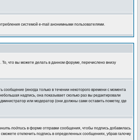
потребления системой e-mail анонимными пользователями.
. То, что вы можете делать в данном форуме, перечислено внизу
ь сообщение (иногда только в течении некоторого времени с момента
 небольшая надпись, она показывает сколько раз вы редактировали
администратор или модератор (они должны сами оставить пометку, где
инить подпись
в форме отправки сообщения, чтобы подпись добавилась.
 сможете отключить подпись в определенных сообщениях, убрав галочку