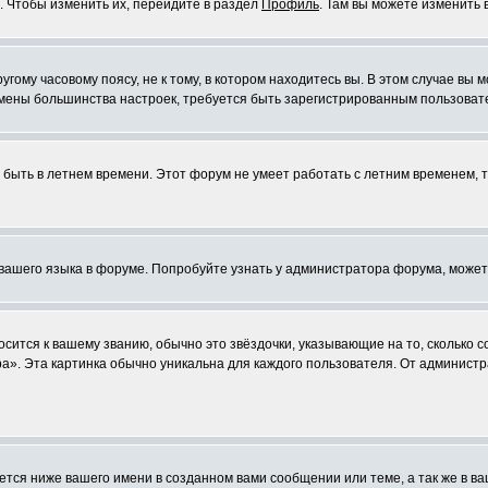
. Чтобы изменить их, перейдите в раздел
Профиль
. Там вы можете изменить 
ому часовому поясу, не к тому, в котором находитесь вы. В этом случае вы м
ля смены большинства настроек, требуется быть зарегистрированным пользоват
т быть в летнем времени. Этот форум не умеет работать с летним временем, 
 вашего языка в форуме. Попробуйте узнать у администратора форума, может
осится к вашему званию, обычно это звёздочки, указывающие на то, сколько 
». Эта картинка обычно уникальна для каждого пользователя. От администра
тся ниже вашего имени в созданном вами сообщении или теме, а так же в ва