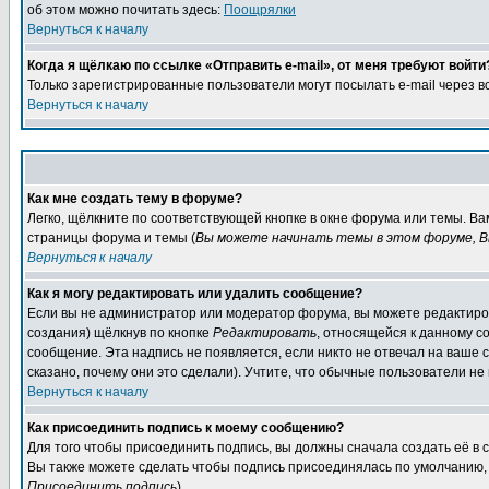
об этом можно почитать здесь:
Поощрялки
Вернуться к началу
Когда я щёлкаю по ссылке «Отправить e-mail», от меня требуют войти
Только зарегистрированные пользователи могут посылать e-mail через 
Вернуться к началу
Как мне создать тему в форуме?
Легко, щёлкните по соответствующей кнопке в окне форума или темы. Ва
страницы форума и темы (
Вы можете начинать темы в этом форуме, В
Вернуться к началу
Как я могу редактировать или удалить сообщение?
Если вы не администратор или модератор форума, вы можете редактиров
создания) щёлкнув по кнопке
Редактировать
, относящейся к данному с
сообщение. Эта надпись не появляется, если никто не отвечал на ваше
сказано, почему они это сделали). Учтите, что обычные пользователи не 
Вернуться к началу
Как присоединить подпись к моему сообщению?
Для того чтобы присоединить подпись, вы должны сначала создать её в
Вы также можете сделать чтобы подпись присоединялась по умолчанию, 
Присоединить подпись
).