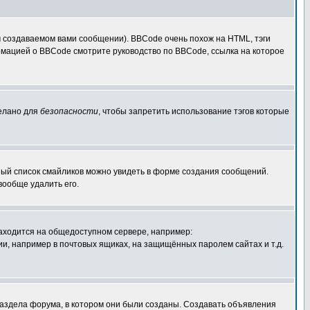
 создаваемом вами сообщении). BBCode очень похож на HTML, тэги
ормацией о BBCode смотрите руководство по BBCode, ссылка на которое
делано для
безопасности
, чтобы запретить использование тэгов которые
лный список смайликов можно увидеть в форме создания сообщений.
вообще удалить его.
 находится на общедоступном сервере, например:
ации, например в почтовых ящиках, на защищённых паролем сайтах и т.д.
раздела форума, в котором они были созданы. Создавать объявления