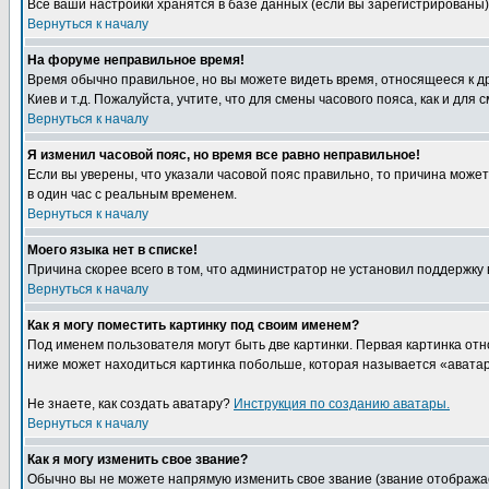
Все ваши настройки хранятся в базе данных (если вы зарегистрированы)
Вернуться к началу
На форуме неправильное время!
Время обычно правильное, но вы можете видеть время, относящееся к друг
Киев и т.д. Пожалуйста, учтите, что для смены часового пояса, как и д
Вернуться к началу
Я изменил часовой пояс, но время все равно неправильное!
Если вы уверены, что указали часовой пояс правильно, то причина може
в один час с реальным временем.
Вернуться к началу
Моего языка нет в списке!
Причина скорее всего в том, что администратор не установил поддержку
Вернуться к началу
Как я могу поместить картинку под своим именем?
Под именем пользователя могут быть две картинки. Первая картинка отн
ниже может находиться картинка побольше, которая называется «аватара
Не знаете, как создать аватару?
Инструкция по созданию аватары.
Вернуться к началу
Как я могу изменить свое звание?
Обычно вы не можете напрямую изменить свое звание (звание отображае