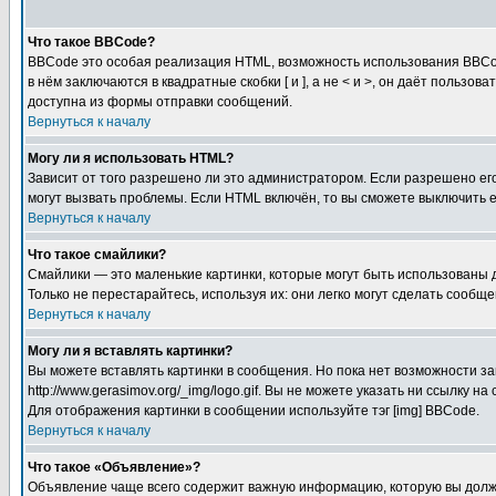
Что такое BBCode?
BBCode это особая реализация HTML, возможность использования BBCod
в нём заключаются в квадратные скобки [ и ], а не < и >, он даёт пол
доступна из формы отправки сообщений.
Вернуться к началу
Могу ли я использовать HTML?
Зависит от того разрешено ли это администратором. Если разрешено его 
могут вызвать проблемы. Если HTML включён, то вы сможете выключить 
Вернуться к началу
Что такое смайлики?
Смайлики — это маленькие картинки, которые могут быть использованы д
Только не перестарайтесь, используя их: они легко могут сделать сооб
Вернуться к началу
Могу ли я вставлять картинки?
Вы можете вставлять картинки в сообщения. Но пока нет возможности за
http://www.gerasimov.org/_img/logo.gif. Вы не можете указать ни ссылку
Для отображения картинки в сообщении используйте тэг [img] BBCode.
Вернуться к началу
Что такое «Объявление»?
Объявление чаще всего содержит важную информацию, которую вы должн