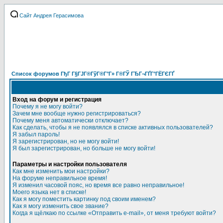
Сайт Андрея Герасимова
Список форумов ГђГ Г§ГЈГ®ГўГ®Г°Г» Г®ГЎ ГЂГ¬ГҐГ°ГЁГЄГҐ
Вход на форум и регистрация
Почему я не могу войти?
Зачем мне вообще нужно регистрироваться?
Почему меня автоматически отключает?
Как сделать, чтобы я не появлялся в списке активных пользователей?
Я забыл пароль!
Я зарегистрирован, но не могу войти!
Я был зарегистрирован, но больше не могу войти!
Параметры и настройки пользователя
Как мне изменить мои настройки?
На форуме неправильное время!
Я изменил часовой пояс, но время все равно неправильное!
Моего языка нет в списке!
Как я могу поместить картинку под своим именем?
Как я могу изменить свое звание?
Когда я щёлкаю по ссылке «Отправить e-mail», от меня требуют войти?