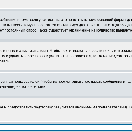
сообщение в теме, если у вас есть на это права) чуть ниже основной формы 
 должны ввести тему опроса, затем как минимум два варианта ответа (чтобы д
ает постоянный опрос. Также существует ограничение на количество вариант
ераторы или администраторы. Чтобы редактировать опрос, перейдите к редакт
ь или удалять опрос, но если уже кто-то проголосовал, то только модераторы
овали.
уппам пользователей. Чтобы их просматривать, создавать сообщения и т.д.
ешение, свяжитесь с ними.
тобы предотвратить подтасовку результатов анонимными пользователями). Есл