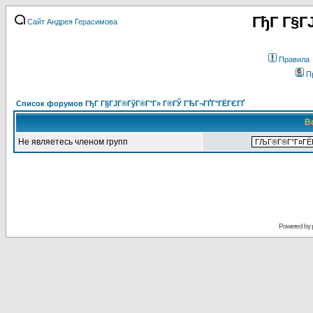
ГђГ Г§Г
Сайт Андрея Герасимова
Правила
П
Список форумов ГђГ Г§ГЈГ®ГўГ®Г°Г» Г®ГЎ ГЂГ¬ГҐГ°ГЁГЄГҐ
В
Не являетесь членом групп
Powered by