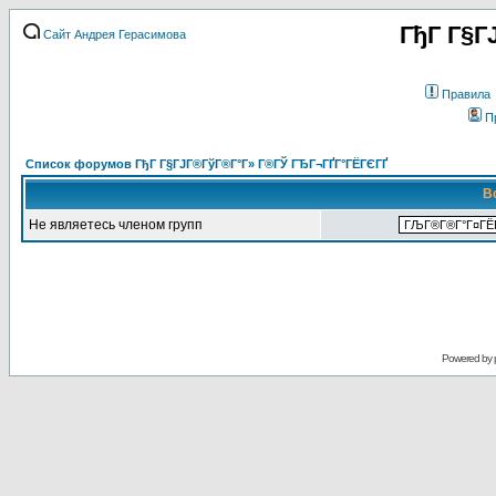
ГђГ Г§Г
Сайт Андрея Герасимова
Правила
П
Список форумов ГђГ Г§ГЈГ®ГўГ®Г°Г» Г®ГЎ ГЂГ¬ГҐГ°ГЁГЄГҐ
В
Не являетесь членом групп
Powered by