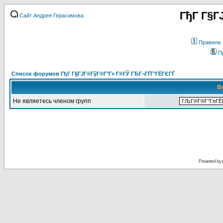
ГђГ Г§Г
Сайт Андрея Герасимова
Правила
П
Список форумов ГђГ Г§ГЈГ®ГўГ®Г°Г» Г®ГЎ ГЂГ¬ГҐГ°ГЁГЄГҐ
В
Не являетесь членом групп
Powered by