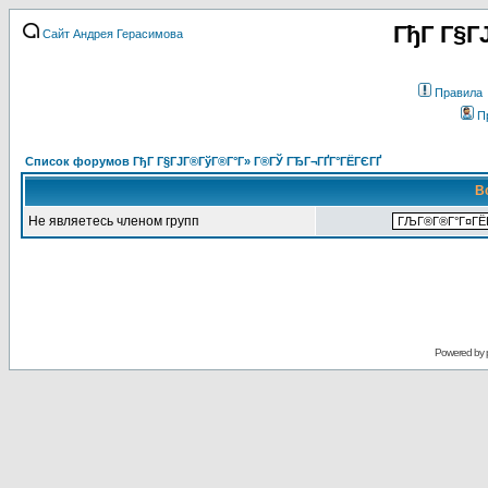
ГђГ Г§Г
Сайт Андрея Герасимова
Правила
П
Список форумов ГђГ Г§ГЈГ®ГўГ®Г°Г» Г®ГЎ ГЂГ¬ГҐГ°ГЁГЄГҐ
В
Не являетесь членом групп
Powered by