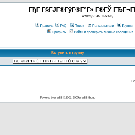
ГђГ Г§ГЈГ®ГўГ®Г°Г» Г®ГЎ ГЂГ¬Г
www.gerasimov.org
Правила
FAQ
Поиск
Пользователи
Группы
Профиль
Войти и проверить личные сообщения
Вступить в группу
Пе
Powered by
phpBB
© 2001, 2005 phpBB Group