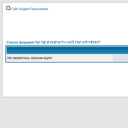
Сайт Андрея Герасимова
Список форумов ГђГ Г§ГЈГ®ГўГ®Г°Г» Г®ГЎ ГЂГ¬ГҐГ°ГЁГЄГҐ
Не являетесь членом групп