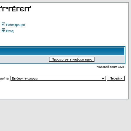
ҐГ°ГЁГЄГҐ
Регистрация
Вход
Часовой пояс: GMT
рейти: