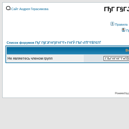
ГђГ Г§Г
Сайт Андрея Герасимова
Правила
П
Список форумов ГђГ Г§ГЈГ®ГўГ®Г°Г» Г®ГЎ ГЂГ¬ГҐГ°ГЁГЄГҐ
В
Не являетесь членом групп
Powered by