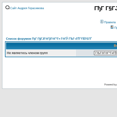
ГђГ Г§Г
Сайт Андрея Герасимова
Правила
П
Список форумов ГђГ Г§ГЈГ®ГўГ®Г°Г» Г®ГЎ ГЂГ¬ГҐГ°ГЁГЄГҐ
В
Не являетесь членом групп
Powered by