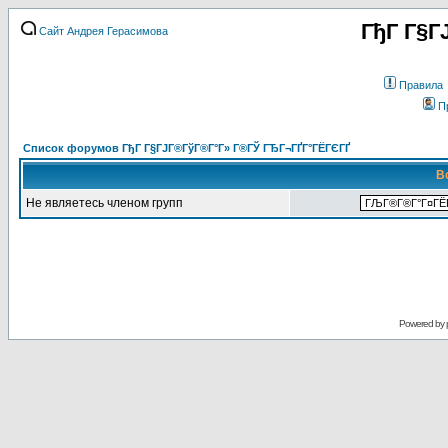
ГђГ Г§Г
Сайт Андрея Герасимова
Правила
П
Список форумов ГђГ Г§ГЈГ®ГўГ®Г°Г» Г®ГЎ ГЂГ¬ГҐГ°ГЁГЄГҐ
В
Не являетесь членом групп
Powered by