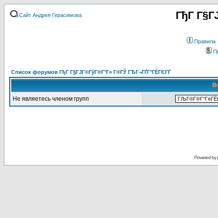
ГђГ Г§Г
Сайт Андрея Герасимова
Правила
П
Список форумов ГђГ Г§ГЈГ®ГўГ®Г°Г» Г®ГЎ ГЂГ¬ГҐГ°ГЁГЄГҐ
В
Не являетесь членом групп
Powered by