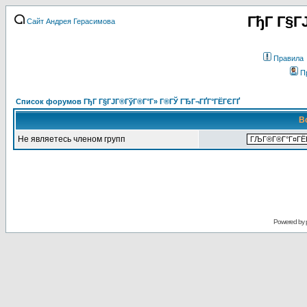
ГђГ Г§Г
Сайт Андрея Герасимова
Правила
П
Список форумов ГђГ Г§ГЈГ®ГўГ®Г°Г» Г®ГЎ ГЂГ¬ГҐГ°ГЁГЄГҐ
В
Не являетесь членом групп
Powered by