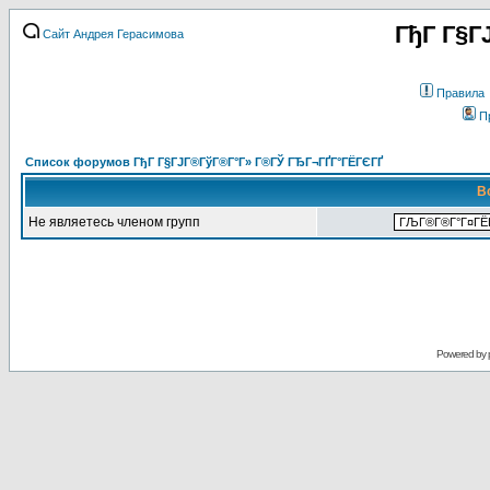
ГђГ Г§Г
Сайт Андрея Герасимова
Правила
П
Список форумов ГђГ Г§ГЈГ®ГўГ®Г°Г» Г®ГЎ ГЂГ¬ГҐГ°ГЁГЄГҐ
В
Не являетесь членом групп
Powered by