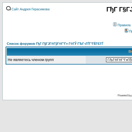
ГђГ Г§Г
Сайт Андрея Герасимова
Правила
П
Список форумов ГђГ Г§ГЈГ®ГўГ®Г°Г» Г®ГЎ ГЂГ¬ГҐГ°ГЁГЄГҐ
В
Не являетесь членом групп
Powered by