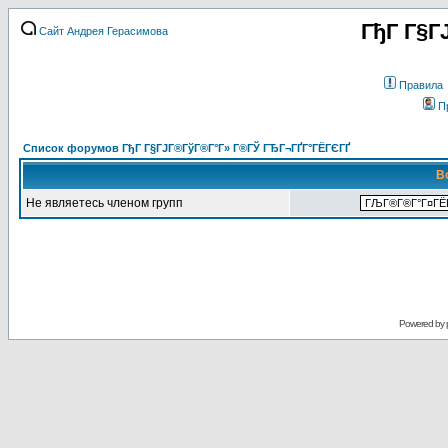
ГђГ Г§Г
Сайт Андрея Герасимова
Правила
П
Список форумов ГђГ Г§ГЈГ®ГўГ®Г°Г» Г®ГЎ ГЂГ¬ГҐГ°ГЁГЄГҐ
В
Не являетесь членом групп
Powered by