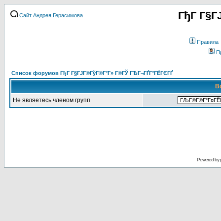
ГђГ Г§Г
Сайт Андрея Герасимова
Правила
П
Список форумов ГђГ Г§ГЈГ®ГўГ®Г°Г» Г®ГЎ ГЂГ¬ГҐГ°ГЁГЄГҐ
В
Не являетесь членом групп
Powered by