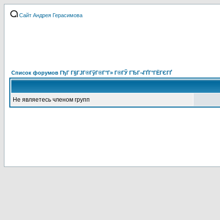
Сайт Андрея Герасимова
Список форумов ГђГ Г§ГЈГ®ГўГ®Г°Г» Г®ГЎ ГЂГ¬ГҐГ°ГЁГЄГҐ
Не являетесь членом групп