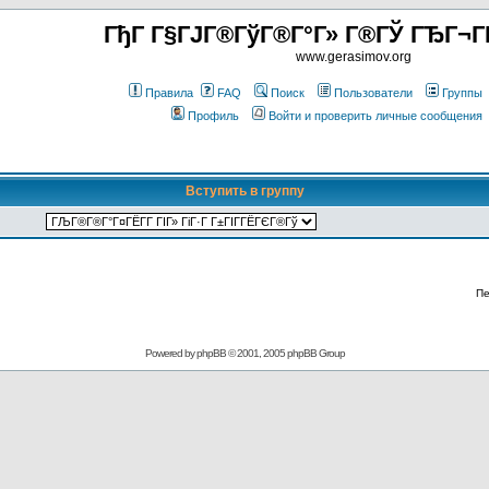
ГђГ Г§ГЈГ®ГўГ®Г°Г» Г®ГЎ ГЂГ¬Г
www.gerasimov.org
Правила
FAQ
Поиск
Пользователи
Группы
Профиль
Войти и проверить личные сообщения
Вступить в группу
Пе
Powered by
phpBB
© 2001, 2005 phpBB Group