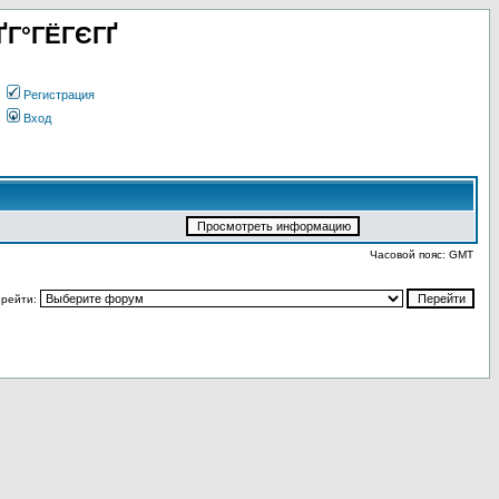
ҐГ°ГЁГЄГҐ
Регистрация
Вход
Часовой пояс: GMT
рейти: