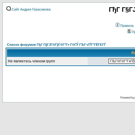
ГђГ Г§Г
Сайт Андрея Герасимова
Правила
П
Список форумов ГђГ Г§ГЈГ®ГўГ®Г°Г» Г®ГЎ ГЂГ¬ГҐГ°ГЁГЄГҐ
В
Не являетесь членом групп
Powered by