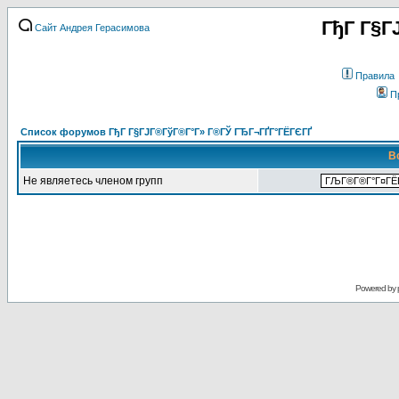
ГђГ Г§Г
Сайт Андрея Герасимова
Правила
П
Список форумов ГђГ Г§ГЈГ®ГўГ®Г°Г» Г®ГЎ ГЂГ¬ГҐГ°ГЁГЄГҐ
В
Не являетесь членом групп
Powered by