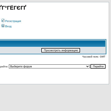
ҐГ°ГЁГЄГҐ
Регистрация
Вход
Часовой пояс: GMT
рейти: