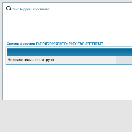
Сайт Андрея Герасимова
Список форумов ГђГ Г§ГЈГ®ГўГ®Г°Г» Г®ГЎ ГЂГ¬ГҐГ°ГЁГЄГҐ
Не являетесь членом групп