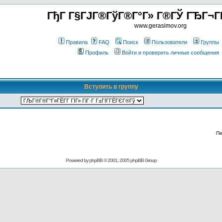
ГђГ Г§ГЈГ®ГўГ®Г°Г» Г®ГЎ ГЂГ¬Г
www.gerasimov.org
Правила
FAQ
Поиск
Пользователи
Группы
Профиль
Войти и проверить личные сообщения
Вступить в группу
Пе
Powered by
phpBB
© 2001, 2005 phpBB Group