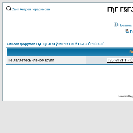
ГђГ Г§Г
Сайт Андрея Герасимова
Правила
П
Список форумов ГђГ Г§ГЈГ®ГўГ®Г°Г» Г®ГЎ ГЂГ¬ГҐГ°ГЁГЄГҐ
В
Не являетесь членом групп
Powered by