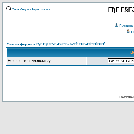
ГђГ Г§Г
Сайт Андрея Герасимова
Правила
П
Список форумов ГђГ Г§ГЈГ®ГўГ®Г°Г» Г®ГЎ ГЂГ¬ГҐГ°ГЁГЄГҐ
В
Не являетесь членом групп
Powered by