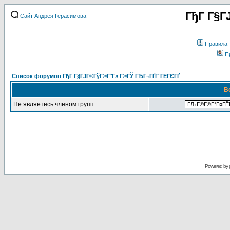
ГђГ Г§Г
Сайт Андрея Герасимова
Правила
П
Список форумов ГђГ Г§ГЈГ®ГўГ®Г°Г» Г®ГЎ ГЂГ¬ГҐГ°ГЁГЄГҐ
В
Не являетесь членом групп
Powered by