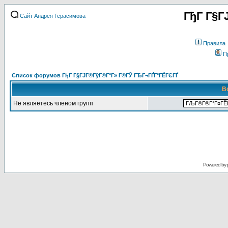
ГђГ Г§Г
Сайт Андрея Герасимова
Правила
П
Список форумов ГђГ Г§ГЈГ®ГўГ®Г°Г» Г®ГЎ ГЂГ¬ГҐГ°ГЁГЄГҐ
В
Не являетесь членом групп
Powered by