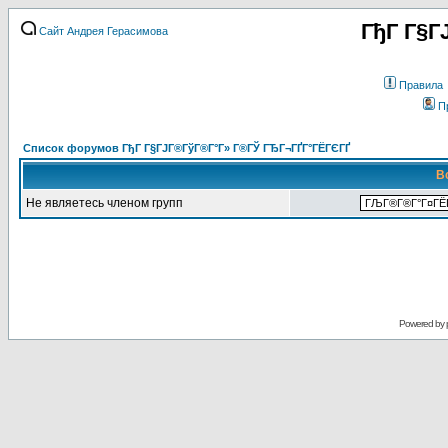
ГђГ Г§Г
Сайт Андрея Герасимова
Правила
П
Список форумов ГђГ Г§ГЈГ®ГўГ®Г°Г» Г®ГЎ ГЂГ¬ГҐГ°ГЁГЄГҐ
В
Не являетесь членом групп
Powered by