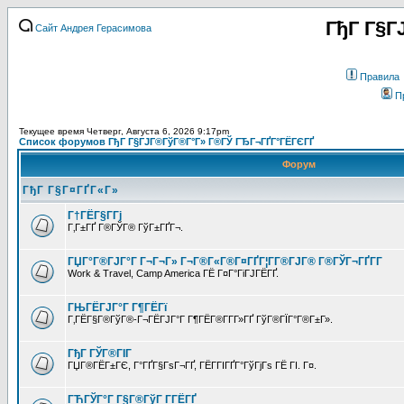
ГђГ Г§Г
Сайт Андрея Герасимова
Правила
П
Текущее время Четверг, Августа 6, 2026 9:17pm
Список форумов ГђГ Г§ГЈГ®ГўГ®Г°Г» Г®ГЎ ГЂГ¬ГҐГ°ГЁГЄГҐ
Форум
ГђГ Г§Г¤ГҐГ«Г»
Г†ГЁГ§Г­Гј
Г‚Г±ГҐ Г®ГЎГ® ГўГ±ГҐГ¬.
ГЏГ°Г®ГЈГ°Г Г¬Г¬Г» Г¬Г®Г«Г®Г¤ГҐГ¦Г­Г®ГЈГ® Г®ГЎГ¬ГҐГ­Г
Work & Travel, Camp America ГЁ Г¤Г°ГіГЈГЁГҐ.
ГЊГЁГЈГ°Г Г¶ГЁГї
Г‚ГЁГ§Г®ГўГ®-Г¬ГЁГЈГ°Г Г¶ГЁГ®Г­Г­Г»ГҐ ГўГ®ГЇГ°Г®Г±Г».
ГђГ ГЎГ®ГІГ
ГЏГ®ГЁГ±ГЄ, Г°ГҐГ§ГѕГ¬ГҐ, ГЁГ­ГІГҐГ°ГўГјГѕ ГЁ ГІ. Г¤.
ГЋГЎГ°Г Г§Г®ГўГ Г­ГЁГҐ