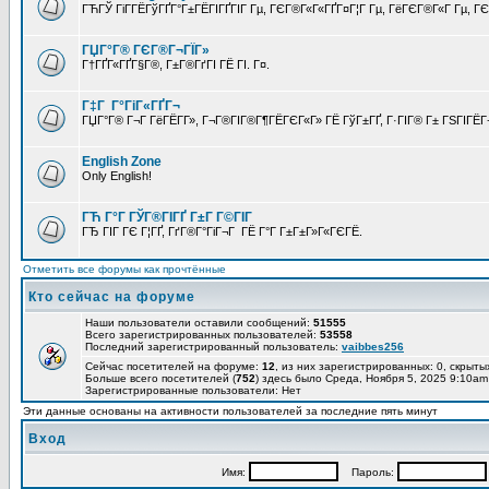
ГЋГЎ ГіГ­ГЁГўГҐГ°Г±ГЁГІГҐГІГ Гµ, ГЄГ®Г«Г«ГҐГ¤Г¦Г Гµ, ГёГЄГ®Г«Г Гµ, ГЄГ
ГЏГ°Г® ГЄГ®Г¬ГЇГ»
Г†ГҐГ«ГҐГ§Г®, Г±Г®ГґГІ ГЁ ГІ. Г¤.
Г‡Г Г°ГіГ«ГҐГ¬
ГЏГ°Г® Г¬Г ГёГЁГ­Г», Г¬Г®ГІГ®Г¶ГЁГЄГ«Г» ГЁ ГўГ±ГҐ, Г·ГІГ® Г± ГЅГІГЁГ¬
English Zone
Only English!
ГЋ Г°Г ГЎГ®ГІГҐ Г±Г Г©ГІГ
ГЂ ГІГ ГЄ Г¦ГҐ, ГґГ®Г°ГіГ¬Г ГЁ Г°Г Г±Г±Г»Г«ГЄГЁ.
Отметить все форумы как прочтённые
Кто сейчас на форуме
Наши пользователи оставили сообщений:
51555
Всего зарегистрированных пользователей:
53558
Последний зарегистрированный пользователь:
vaibbes256
Сейчас посетителей на форуме:
12
, из них зарегистрированных: 0, скрыты
Больше всего посетителей (
752
) здесь было Среда, Ноября 5, 2025 9:10am
Зарегистрированные пользователи: Нет
Эти данные основаны на активности пользователей за последние пять минут
Вход
Имя:
Пароль: