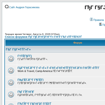
ГђГ Г§Г
Сайт Андрея Герасимова
Правила
П
Текущее время Четверг, Августа 6, 2026 8:53am
Список форумов ГђГ Г§ГЈГ®ГўГ®Г°Г» Г®ГЎ ГЂГ¬ГҐГ°ГЁГЄГҐ
Форум
ГђГ Г§Г¤ГҐГ«Г»
Г†ГЁГ§Г­Гј
Г‚Г±ГҐ Г®ГЎГ® ГўГ±ГҐГ¬.
ГЏГ°Г®ГЈГ°Г Г¬Г¬Г» Г¬Г®Г«Г®Г¤ГҐГ¦Г­Г®ГЈГ® Г®ГЎГ¬ГҐГ­Г
Work & Travel, Camp America ГЁ Г¤Г°ГіГЈГЁГҐ.
ГЊГЁГЈГ°Г Г¶ГЁГї
Г‚ГЁГ§Г®ГўГ®-Г¬ГЁГЈГ°Г Г¶ГЁГ®Г­Г­Г»ГҐ ГўГ®ГЇГ°Г®Г±Г».
ГђГ ГЎГ®ГІГ
ГЏГ®ГЁГ±ГЄ, Г°ГҐГ§ГѕГ¬ГҐ, ГЁГ­ГІГҐГ°ГўГјГѕ ГЁ ГІ. Г¤.
ГЋГЎГ°Г Г§Г®ГўГ Г­ГЁГҐ