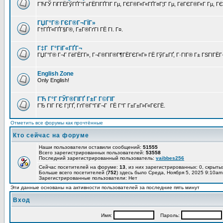
ГЋГЎ ГіГ­ГЁГўГҐГ°Г±ГЁГІГҐГІГ Гµ, ГЄГ®Г«Г«ГҐГ¤Г¦Г Гµ, ГёГЄГ®Г«Г Гµ, ГЄГ
ГЏГ°Г® ГЄГ®Г¬ГЇГ»
Г†ГҐГ«ГҐГ§Г®, Г±Г®ГґГІ ГЁ ГІ. Г¤.
Г‡Г Г°ГіГ«ГҐГ¬
ГЏГ°Г® Г¬Г ГёГЁГ­Г», Г¬Г®ГІГ®Г¶ГЁГЄГ«Г» ГЁ ГўГ±ГҐ, Г·ГІГ® Г± ГЅГІГЁГ¬
English Zone
Only English!
ГЋ Г°Г ГЎГ®ГІГҐ Г±Г Г©ГІГ
ГЂ ГІГ ГЄ Г¦ГҐ, ГґГ®Г°ГіГ¬Г ГЁ Г°Г Г±Г±Г»Г«ГЄГЁ.
Отметить все форумы как прочтённые
Кто сейчас на форуме
Наши пользователи оставили сообщений:
51555
Всего зарегистрированных пользователей:
53558
Последний зарегистрированный пользователь:
vaibbes256
Сейчас посетителей на форуме:
13
, из них зарегистрированных: 0, скрыты
Больше всего посетителей (
752
) здесь было Среда, Ноября 5, 2025 9:10am
Зарегистрированные пользователи: Нет
Эти данные основаны на активности пользователей за последние пять минут
Вход
Имя:
Пароль: