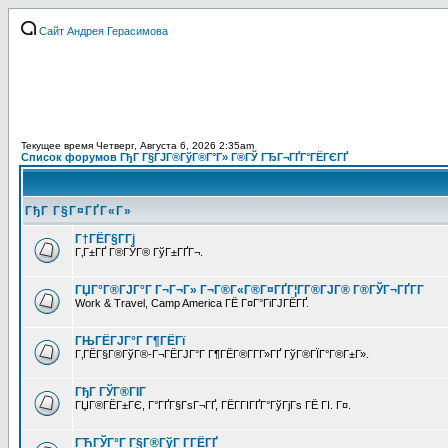
Сайт Андрея Герасимова
Текущее время Четверг, Августа 6, 2026 2:35am
Список форумов ГђГ Г§ГЈГ®ГўГ®Г°Г» Г®ГЎ ГЂГ¬ГҐГ°ГЁГЄГҐ
ГђГ Г§Г¤ГҐГ«Г»
Г†ГЁГ§Г­Гј
Г‚Г±ГҐ Г®ГЎГ® ГўГ±ГҐГ¬.
ГЏГ°Г®ГЈГ°Г Г¬Г¬Г» Г¬Г®Г«Г®Г¤ГҐГ¦Г­Г®ГЈГ® Г®ГЎГ¬ГҐГ­Г
Work & Travel, Camp America ГЁ Г¤Г°ГіГЈГЁГҐ.
ГЊГЁГЈГ°Г Г¶ГЁГї
Г‚ГЁГ§Г®ГўГ®-Г¬ГЁГЈГ°Г Г¶ГЁГ®Г­Г­Г»ГҐ ГўГ®ГЇГ°Г®Г±Г».
ГђГ ГЎГ®ГІГ
ГЏГ®ГЁГ±ГЄ, Г°ГҐГ§ГѕГ¬ГҐ, ГЁГ­ГІГҐГ°ГўГјГѕ ГЁ ГІ. Г¤.
ГЋГЎГ°Г Г§Г®ГўГ Г­ГЁГҐ