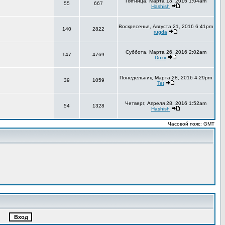
Пятница, Марта 18, 2016 1:04am
55
667
Hashish
Воскресенье, Августа 21, 2016 6:41pm
140
2822
rugda
Суббота, Марта 26, 2016 2:02am
147
4769
Doxx
Понедельник, Марта 28, 2016 4:29pm
39
1059
Tet
Четверг, Апреля 28, 2016 1:52am
54
1328
Hashish
Часовой пояс: GMT