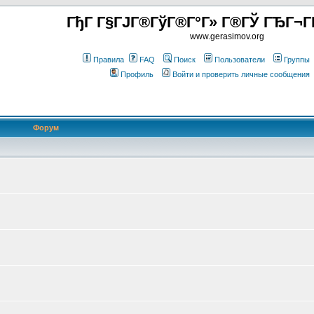
ГђГ Г§ГЈГ®ГўГ®Г°Г» Г®ГЎ ГЂГ¬Г
www.gerasimov.org
Правила
FAQ
Поиск
Пользователи
Группы
Профиль
Войти и проверить личные сообщения
Форум