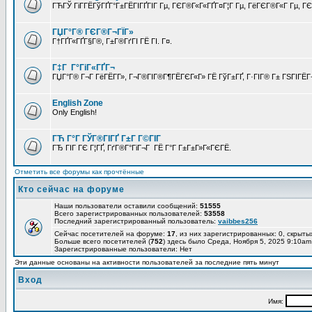
ГЋГЎ ГіГ­ГЁГўГҐГ°Г±ГЁГІГҐГІГ Гµ, ГЄГ®Г«Г«ГҐГ¤Г¦Г Гµ, ГёГЄГ®Г«Г Гµ, ГЄГ
ГЏГ°Г® ГЄГ®Г¬ГЇГ»
Г†ГҐГ«ГҐГ§Г®, Г±Г®ГґГІ ГЁ ГІ. Г¤.
Г‡Г Г°ГіГ«ГҐГ¬
ГЏГ°Г® Г¬Г ГёГЁГ­Г», Г¬Г®ГІГ®Г¶ГЁГЄГ«Г» ГЁ ГўГ±ГҐ, Г·ГІГ® Г± ГЅГІГЁГ¬
English Zone
Only English!
ГЋ Г°Г ГЎГ®ГІГҐ Г±Г Г©ГІГ
ГЂ ГІГ ГЄ Г¦ГҐ, ГґГ®Г°ГіГ¬Г ГЁ Г°Г Г±Г±Г»Г«ГЄГЁ.
Отметить все форумы как прочтённые
Кто сейчас на форуме
Наши пользователи оставили сообщений:
51555
Всего зарегистрированных пользователей:
53558
Последний зарегистрированный пользователь:
vaibbes256
Сейчас посетителей на форуме:
17
, из них зарегистрированных: 0, скрыты
Больше всего посетителей (
752
) здесь было Среда, Ноября 5, 2025 9:10am
Зарегистрированные пользователи: Нет
Эти данные основаны на активности пользователей за последние пять минут
Вход
Имя: