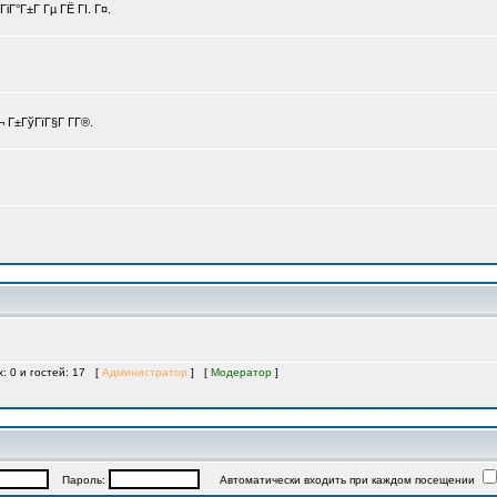
іГ°Г±Г Гµ ГЁ ГІ. Г¤.
 Г±ГўГїГ§Г Г­Г®.
х: 0 и гостей: 17 [
Администратор
] [
Модератор
]
Пароль:
Автоматически входить при каждом посещении