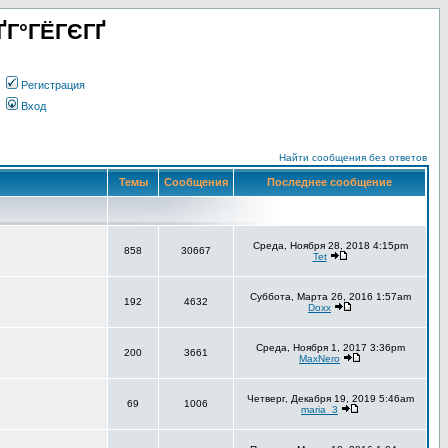
ҐГ°ГЁГЄГҐ
Регистрация
Вход
Найти сообщения без ответов
Темы
Сообщения
Последнее сообщение
Среда, Ноября 28, 2018 4:15pm
858
30667
Tet
Суббота, Марта 26, 2016 1:57am
192
4632
Doxx
Среда, Ноября 1, 2017 3:36pm
200
3661
MaxNero
Четверг, Декабря 19, 2019 5:46am
69
1006
maria_3