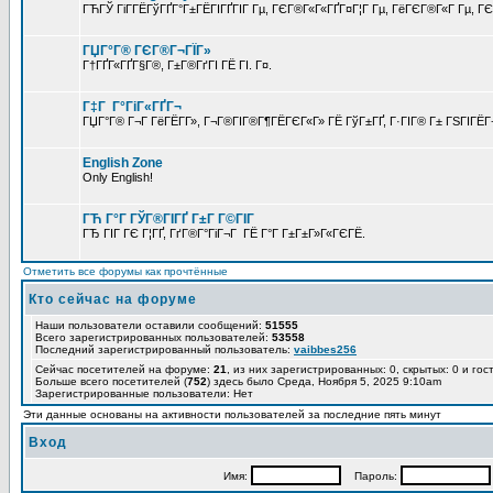
ГЋГЎ ГіГ­ГЁГўГҐГ°Г±ГЁГІГҐГІГ Гµ, ГЄГ®Г«Г«ГҐГ¤Г¦Г Гµ, ГёГЄГ®Г«Г Гµ, ГЄГ
ГЏГ°Г® ГЄГ®Г¬ГЇГ»
Г†ГҐГ«ГҐГ§Г®, Г±Г®ГґГІ ГЁ ГІ. Г¤.
Г‡Г Г°ГіГ«ГҐГ¬
ГЏГ°Г® Г¬Г ГёГЁГ­Г», Г¬Г®ГІГ®Г¶ГЁГЄГ«Г» ГЁ ГўГ±ГҐ, Г·ГІГ® Г± ГЅГІГЁГ¬
English Zone
Only English!
ГЋ Г°Г ГЎГ®ГІГҐ Г±Г Г©ГІГ
ГЂ ГІГ ГЄ Г¦ГҐ, ГґГ®Г°ГіГ¬Г ГЁ Г°Г Г±Г±Г»Г«ГЄГЁ.
Отметить все форумы как прочтённые
Кто сейчас на форуме
Наши пользователи оставили сообщений:
51555
Всего зарегистрированных пользователей:
53558
Последний зарегистрированный пользователь:
vaibbes256
Сейчас посетителей на форуме:
21
, из них зарегистрированных: 0, скрыты
Больше всего посетителей (
752
) здесь было Среда, Ноября 5, 2025 9:10am
Зарегистрированные пользователи: Нет
Эти данные основаны на активности пользователей за последние пять минут
Вход
Имя:
Пароль: