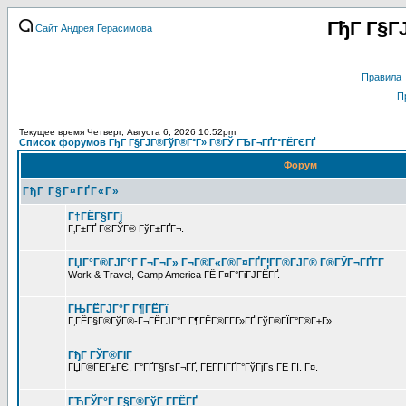
ГђГ Г§Г
Сайт Андрея Герасимова
Правила
П
Текущее время Четверг, Августа 6, 2026 10:52pm
Список форумов ГђГ Г§ГЈГ®ГўГ®Г°Г» Г®ГЎ ГЂГ¬ГҐГ°ГЁГЄГҐ
Форум
ГђГ Г§Г¤ГҐГ«Г»
Г†ГЁГ§Г­Гј
Г‚Г±ГҐ Г®ГЎГ® ГўГ±ГҐГ¬.
ГЏГ°Г®ГЈГ°Г Г¬Г¬Г» Г¬Г®Г«Г®Г¤ГҐГ¦Г­Г®ГЈГ® Г®ГЎГ¬ГҐГ­Г
Work & Travel, Camp America ГЁ Г¤Г°ГіГЈГЁГҐ.
ГЊГЁГЈГ°Г Г¶ГЁГї
Г‚ГЁГ§Г®ГўГ®-Г¬ГЁГЈГ°Г Г¶ГЁГ®Г­Г­Г»ГҐ ГўГ®ГЇГ°Г®Г±Г».
ГђГ ГЎГ®ГІГ
ГЏГ®ГЁГ±ГЄ, Г°ГҐГ§ГѕГ¬ГҐ, ГЁГ­ГІГҐГ°ГўГјГѕ ГЁ ГІ. Г¤.
ГЋГЎГ°Г Г§Г®ГўГ Г­ГЁГҐ