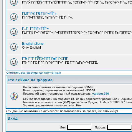
ГЋГЎ ГіГ­ГЁГўГҐГ°Г±ГЁГІГҐГІГ Гµ, ГЄГ®Г«Г«ГҐГ¤Г¦Г Гµ, ГёГЄГ®Г«Г Гµ, ГЄГ
ГЏГ°Г® ГЄГ®Г¬ГЇГ»
Г†ГҐГ«ГҐГ§Г®, Г±Г®ГґГІ ГЁ ГІ. Г¤.
Г‡Г Г°ГіГ«ГҐГ¬
ГЏГ°Г® Г¬Г ГёГЁГ­Г», Г¬Г®ГІГ®Г¶ГЁГЄГ«Г» ГЁ ГўГ±ГҐ, Г·ГІГ® Г± ГЅГІГЁГ¬
English Zone
Only English!
ГЋ Г°Г ГЎГ®ГІГҐ Г±Г Г©ГІГ
ГЂ ГІГ ГЄ Г¦ГҐ, ГґГ®Г°ГіГ¬Г ГЁ Г°Г Г±Г±Г»Г«ГЄГЁ.
Отметить все форумы как прочтённые
Кто сейчас на форуме
Наши пользователи оставили сообщений:
51555
Всего зарегистрированных пользователей:
53558
Последний зарегистрированный пользователь:
vaibbes256
Сейчас посетителей на форуме:
15
, из них зарегистрированных: 0, скрыты
Больше всего посетителей (
752
) здесь было Среда, Ноября 5, 2025 9:10am
Зарегистрированные пользователи: Нет
Эти данные основаны на активности пользователей за последние пять минут
Вход
Имя:
Пароль: