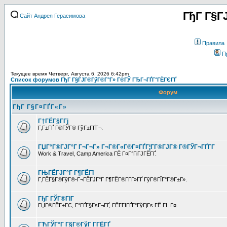
ГђГ Г§Г
Сайт Андрея Герасимова
Правила
П
Текущее время Четверг, Августа 6, 2026 6:42pm
Список форумов ГђГ Г§ГЈГ®ГўГ®Г°Г» Г®ГЎ ГЂГ¬ГҐГ°ГЁГЄГҐ
Форум
ГђГ Г§Г¤ГҐГ«Г»
Г†ГЁГ§Г­Гј
Г‚Г±ГҐ Г®ГЎГ® ГўГ±ГҐГ¬.
ГЏГ°Г®ГЈГ°Г Г¬Г¬Г» Г¬Г®Г«Г®Г¤ГҐГ¦Г­Г®ГЈГ® Г®ГЎГ¬ГҐГ­Г
Work & Travel, Camp America ГЁ Г¤Г°ГіГЈГЁГҐ.
ГЊГЁГЈГ°Г Г¶ГЁГї
Г‚ГЁГ§Г®ГўГ®-Г¬ГЁГЈГ°Г Г¶ГЁГ®Г­Г­Г»ГҐ ГўГ®ГЇГ°Г®Г±Г».
ГђГ ГЎГ®ГІГ
ГЏГ®ГЁГ±ГЄ, Г°ГҐГ§ГѕГ¬ГҐ, ГЁГ­ГІГҐГ°ГўГјГѕ ГЁ ГІ. Г¤.
ГЋГЎГ°Г Г§Г®ГўГ Г­ГЁГҐ