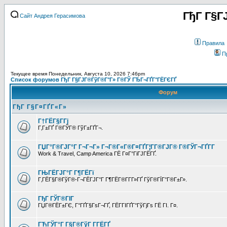
ГђГ Г§Г
Сайт Андрея Герасимова
Правила
П
Текущее время Понедельник, Августа 10, 2026 7:46pm
Список форумов ГђГ Г§ГЈГ®ГўГ®Г°Г» Г®ГЎ ГЂГ¬ГҐГ°ГЁГЄГҐ
Форум
ГђГ Г§Г¤ГҐГ«Г»
Г†ГЁГ§Г­Гј
Г‚Г±ГҐ Г®ГЎГ® ГўГ±ГҐГ¬.
ГЏГ°Г®ГЈГ°Г Г¬Г¬Г» Г¬Г®Г«Г®Г¤ГҐГ¦Г­Г®ГЈГ® Г®ГЎГ¬ГҐГ­Г
Work & Travel, Camp America ГЁ Г¤Г°ГіГЈГЁГҐ.
ГЊГЁГЈГ°Г Г¶ГЁГї
Г‚ГЁГ§Г®ГўГ®-Г¬ГЁГЈГ°Г Г¶ГЁГ®Г­Г­Г»ГҐ ГўГ®ГЇГ°Г®Г±Г».
ГђГ ГЎГ®ГІГ
ГЏГ®ГЁГ±ГЄ, Г°ГҐГ§ГѕГ¬ГҐ, ГЁГ­ГІГҐГ°ГўГјГѕ ГЁ ГІ. Г¤.
ГЋГЎГ°Г Г§Г®ГўГ Г­ГЁГҐ