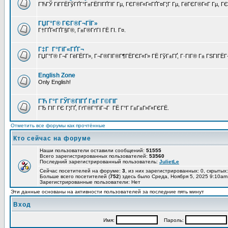
ГЋГЎ ГіГ­ГЁГўГҐГ°Г±ГЁГІГҐГІГ Гµ, ГЄГ®Г«Г«ГҐГ¤Г¦Г Гµ, ГёГЄГ®Г«Г Гµ, ГЄГ
ГЏГ°Г® ГЄГ®Г¬ГЇГ»
Г†ГҐГ«ГҐГ§Г®, Г±Г®ГґГІ ГЁ ГІ. Г¤.
Г‡Г Г°ГіГ«ГҐГ¬
ГЏГ°Г® Г¬Г ГёГЁГ­Г», Г¬Г®ГІГ®Г¶ГЁГЄГ«Г» ГЁ ГўГ±ГҐ, Г·ГІГ® Г± ГЅГІГЁГ¬
English Zone
Only English!
ГЋ Г°Г ГЎГ®ГІГҐ Г±Г Г©ГІГ
ГЂ ГІГ ГЄ Г¦ГҐ, ГґГ®Г°ГіГ¬Г ГЁ Г°Г Г±Г±Г»Г«ГЄГЁ.
Отметить все форумы как прочтённые
Кто сейчас на форуме
Наши пользователи оставили сообщений:
51555
Всего зарегистрированных пользователей:
53560
Последний зарегистрированный пользователь:
JulietLe
Сейчас посетителей на форуме:
3
, из них зарегистрированных: 0, скрытых:
Больше всего посетителей (
752
) здесь было Среда, Ноября 5, 2025 9:10am
Зарегистрированные пользователи: Нет
Эти данные основаны на активности пользователей за последние пять минут
Вход
Имя:
Пароль: