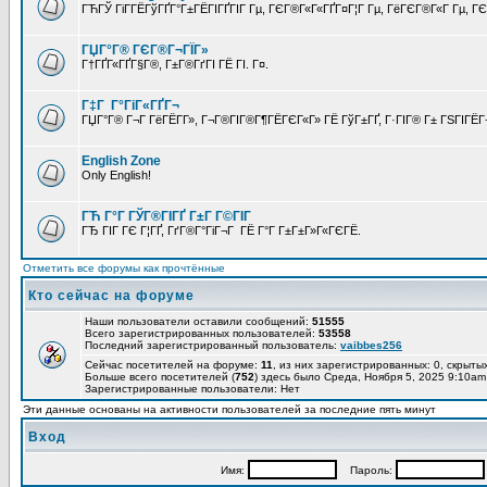
ГЋГЎ ГіГ­ГЁГўГҐГ°Г±ГЁГІГҐГІГ Гµ, ГЄГ®Г«Г«ГҐГ¤Г¦Г Гµ, ГёГЄГ®Г«Г Гµ, ГЄГ
ГЏГ°Г® ГЄГ®Г¬ГЇГ»
Г†ГҐГ«ГҐГ§Г®, Г±Г®ГґГІ ГЁ ГІ. Г¤.
Г‡Г Г°ГіГ«ГҐГ¬
ГЏГ°Г® Г¬Г ГёГЁГ­Г», Г¬Г®ГІГ®Г¶ГЁГЄГ«Г» ГЁ ГўГ±ГҐ, Г·ГІГ® Г± ГЅГІГЁГ¬
English Zone
Only English!
ГЋ Г°Г ГЎГ®ГІГҐ Г±Г Г©ГІГ
ГЂ ГІГ ГЄ Г¦ГҐ, ГґГ®Г°ГіГ¬Г ГЁ Г°Г Г±Г±Г»Г«ГЄГЁ.
Отметить все форумы как прочтённые
Кто сейчас на форуме
Наши пользователи оставили сообщений:
51555
Всего зарегистрированных пользователей:
53558
Последний зарегистрированный пользователь:
vaibbes256
Сейчас посетителей на форуме:
11
, из них зарегистрированных: 0, скрытых
Больше всего посетителей (
752
) здесь было Среда, Ноября 5, 2025 9:10am
Зарегистрированные пользователи: Нет
Эти данные основаны на активности пользователей за последние пять минут
Вход
Имя:
Пароль: