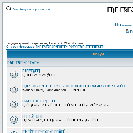
ГђГ Г§Г
Сайт Андрея Герасимова
Правила
П
Текущее время Воскресенье, Августа 9, 2026 4:25am
Список форумов ГђГ Г§ГЈГ®ГўГ®Г°Г» Г®ГЎ ГЂГ¬ГҐГ°ГЁГЄГҐ
Форум
ГђГ Г§Г¤ГҐГ«Г»
Г†ГЁГ§Г­Гј
Г‚Г±ГҐ Г®ГЎГ® ГўГ±ГҐГ¬.
ГЏГ°Г®ГЈГ°Г Г¬Г¬Г» Г¬Г®Г«Г®Г¤ГҐГ¦Г­Г®ГЈГ® Г®ГЎГ¬ГҐГ­Г
Work & Travel, Camp America ГЁ Г¤Г°ГіГЈГЁГҐ.
ГЊГЁГЈГ°Г Г¶ГЁГї
Г‚ГЁГ§Г®ГўГ®-Г¬ГЁГЈГ°Г Г¶ГЁГ®Г­Г­Г»ГҐ ГўГ®ГЇГ°Г®Г±Г».
ГђГ ГЎГ®ГІГ
ГЏГ®ГЁГ±ГЄ, Г°ГҐГ§ГѕГ¬ГҐ, ГЁГ­ГІГҐГ°ГўГјГѕ ГЁ ГІ. Г¤.
ГЋГЎГ°Г Г§Г®ГўГ Г­ГЁГҐ