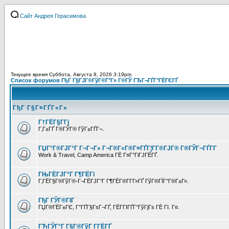
Сайт Андрея Герасимова
Текущее время Суббота, Августа 8, 2026 3:19pm
Список форумов ГђГ Г§ГЈГ®ГўГ®Г°Г» Г®ГЎ ГЂГ¬ГҐГ°ГЁГЄГҐ
ГђГ Г§Г¤ГҐГ«Г»
Г†ГЁГ§Г­Гј
Г‚Г±ГҐ Г®ГЎГ® ГўГ±ГҐГ¬.
ГЏГ°Г®ГЈГ°Г Г¬Г¬Г» Г¬Г®Г«Г®Г¤ГҐГ¦Г­Г®ГЈГ® Г®ГЎГ¬ГҐГ­Г
Work & Travel, Camp America ГЁ Г¤Г°ГіГЈГЁГҐ.
ГЊГЁГЈГ°Г Г¶ГЁГї
Г‚ГЁГ§Г®ГўГ®-Г¬ГЁГЈГ°Г Г¶ГЁГ®Г­Г­Г»ГҐ ГўГ®ГЇГ°Г®Г±Г».
ГђГ ГЎГ®ГІГ
ГЏГ®ГЁГ±ГЄ, Г°ГҐГ§ГѕГ¬ГҐ, ГЁГ­ГІГҐГ°ГўГјГѕ ГЁ ГІ. Г¤.
ГЋГЎГ°Г Г§Г®ГўГ Г­ГЁГҐ