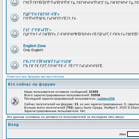
ГЋГЎ ГіГ­ГЁГўГҐГ°Г±ГЁГІГҐГІГ Гµ, ГЄГ®Г«Г«ГҐГ¤Г¦Г Гµ, ГёГЄГ®Г«Г Гµ, ГЄГ
ГЏГ°Г® ГЄГ®Г¬ГЇГ»
Г†ГҐГ«ГҐГ§Г®, Г±Г®ГґГІ ГЁ ГІ. Г¤.
Г‡Г Г°ГіГ«ГҐГ¬
ГЏГ°Г® Г¬Г ГёГЁГ­Г», Г¬Г®ГІГ®Г¶ГЁГЄГ«Г» ГЁ ГўГ±ГҐ, Г·ГІГ® Г± ГЅГІГЁГ¬
English Zone
Only English!
ГЋ Г°Г ГЎГ®ГІГҐ Г±Г Г©ГІГ
ГЂ ГІГ ГЄ Г¦ГҐ, ГґГ®Г°ГіГ¬Г ГЁ Г°Г Г±Г±Г»Г«ГЄГЁ.
Отметить все форумы как прочтённые
Кто сейчас на форуме
Наши пользователи оставили сообщений:
51555
Всего зарегистрированных пользователей:
53558
Последний зарегистрированный пользователь:
vaibbes256
Сейчас посетителей на форуме:
13
, из них зарегистрированных: 0, скрыты
Больше всего посетителей (
752
) здесь было Среда, Ноября 5, 2025 9:10am
Зарегистрированные пользователи: Нет
Эти данные основаны на активности пользователей за последние пять минут
Вход
Имя: