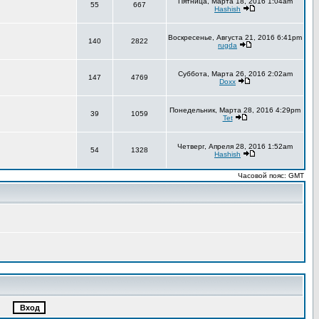
Пятница, Марта 18, 2016 1:04am
55
667
Hashish
Воскресенье, Августа 21, 2016 6:41pm
140
2822
rugda
Суббота, Марта 26, 2016 2:02am
147
4769
Doxx
Понедельник, Марта 28, 2016 4:29pm
39
1059
Tet
Четверг, Апреля 28, 2016 1:52am
54
1328
Hashish
Часовой пояс: GMT