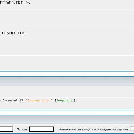
іГ°Г±Г Гµ ГЁ ГІ. Г¤.
 Г±ГўГїГ§Г Г­Г®.
х: 0 и гостей: 13 [
Администратор
] [
Модератор
]
Пароль:
Автоматически входить при каждом посещении