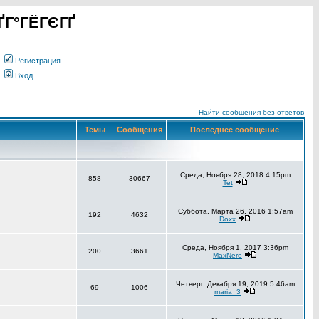
ҐГ°ГЁГЄГҐ
Регистрация
Вход
Найти сообщения без ответов
Темы
Сообщения
Последнее сообщение
Среда, Ноября 28, 2018 4:15pm
858
30667
Tet
Суббота, Марта 26, 2016 1:57am
192
4632
Doxx
Среда, Ноября 1, 2017 3:36pm
200
3661
MaxNero
Четверг, Декабря 19, 2019 5:46am
69
1006
maria_3