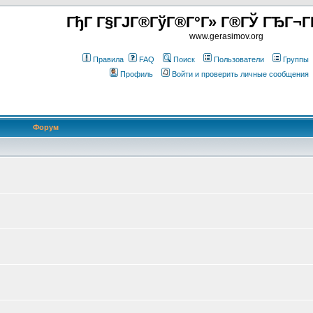
ГђГ Г§ГЈГ®ГўГ®Г°Г» Г®ГЎ ГЂГ¬Г
www.gerasimov.org
Правила
FAQ
Поиск
Пользователи
Группы
Профиль
Войти и проверить личные сообщения
Форум