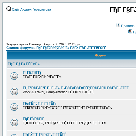
ГђГ Г§Г
Сайт Андрея Герасимова
Правила
П
Текущее время Пятница, Августа 7, 2026 12:26pm
Список форумов ГђГ Г§ГЈГ®ГўГ®Г°Г» Г®ГЎ ГЂГ¬ГҐГ°ГЁГЄГҐ
Форум
ГђГ Г§Г¤ГҐГ«Г»
Г†ГЁГ§Г­Гј
Г‚Г±ГҐ Г®ГЎГ® ГўГ±ГҐГ¬.
ГЏГ°Г®ГЈГ°Г Г¬Г¬Г» Г¬Г®Г«Г®Г¤ГҐГ¦Г­Г®ГЈГ® Г®ГЎГ¬ГҐГ­Г
Work & Travel, Camp America ГЁ Г¤Г°ГіГЈГЁГҐ.
ГЊГЁГЈГ°Г Г¶ГЁГї
Г‚ГЁГ§Г®ГўГ®-Г¬ГЁГЈГ°Г Г¶ГЁГ®Г­Г­Г»ГҐ ГўГ®ГЇГ°Г®Г±Г».
ГђГ ГЎГ®ГІГ
ГЏГ®ГЁГ±ГЄ, Г°ГҐГ§ГѕГ¬ГҐ, ГЁГ­ГІГҐГ°ГўГјГѕ ГЁ ГІ. Г¤.
ГЋГЎГ°Г Г§Г®ГўГ Г­ГЁГҐ