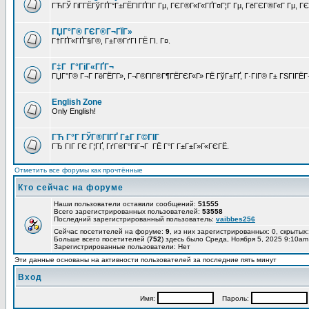
ГЋГЎ ГіГ­ГЁГўГҐГ°Г±ГЁГІГҐГІГ Гµ, ГЄГ®Г«Г«ГҐГ¤Г¦Г Гµ, ГёГЄГ®Г«Г Гµ, ГЄГ
ГЏГ°Г® ГЄГ®Г¬ГЇГ»
Г†ГҐГ«ГҐГ§Г®, Г±Г®ГґГІ ГЁ ГІ. Г¤.
Г‡Г Г°ГіГ«ГҐГ¬
ГЏГ°Г® Г¬Г ГёГЁГ­Г», Г¬Г®ГІГ®Г¶ГЁГЄГ«Г» ГЁ ГўГ±ГҐ, Г·ГІГ® Г± ГЅГІГЁГ¬
English Zone
Only English!
ГЋ Г°Г ГЎГ®ГІГҐ Г±Г Г©ГІГ
ГЂ ГІГ ГЄ Г¦ГҐ, ГґГ®Г°ГіГ¬Г ГЁ Г°Г Г±Г±Г»Г«ГЄГЁ.
Отметить все форумы как прочтённые
Кто сейчас на форуме
Наши пользователи оставили сообщений:
51555
Всего зарегистрированных пользователей:
53558
Последний зарегистрированный пользователь:
vaibbes256
Сейчас посетителей на форуме:
9
, из них зарегистрированных: 0, скрытых:
Больше всего посетителей (
752
) здесь было Среда, Ноября 5, 2025 9:10am
Зарегистрированные пользователи: Нет
Эти данные основаны на активности пользователей за последние пять минут
Вход
Имя:
Пароль: