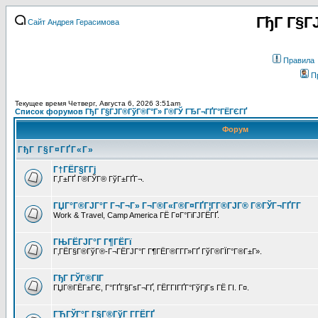
ГђГ Г§Г
Сайт Андрея Герасимова
Правила
П
Текущее время Четверг, Августа 6, 2026 3:51am
Список форумов ГђГ Г§ГЈГ®ГўГ®Г°Г» Г®ГЎ ГЂГ¬ГҐГ°ГЁГЄГҐ
Форум
ГђГ Г§Г¤ГҐГ«Г»
Г†ГЁГ§Г­Гј
Г‚Г±ГҐ Г®ГЎГ® ГўГ±ГҐГ¬.
ГЏГ°Г®ГЈГ°Г Г¬Г¬Г» Г¬Г®Г«Г®Г¤ГҐГ¦Г­Г®ГЈГ® Г®ГЎГ¬ГҐГ­Г
Work & Travel, Camp America ГЁ Г¤Г°ГіГЈГЁГҐ.
ГЊГЁГЈГ°Г Г¶ГЁГї
Г‚ГЁГ§Г®ГўГ®-Г¬ГЁГЈГ°Г Г¶ГЁГ®Г­Г­Г»ГҐ ГўГ®ГЇГ°Г®Г±Г».
ГђГ ГЎГ®ГІГ
ГЏГ®ГЁГ±ГЄ, Г°ГҐГ§ГѕГ¬ГҐ, ГЁГ­ГІГҐГ°ГўГјГѕ ГЁ ГІ. Г¤.
ГЋГЎГ°Г Г§Г®ГўГ Г­ГЁГҐ