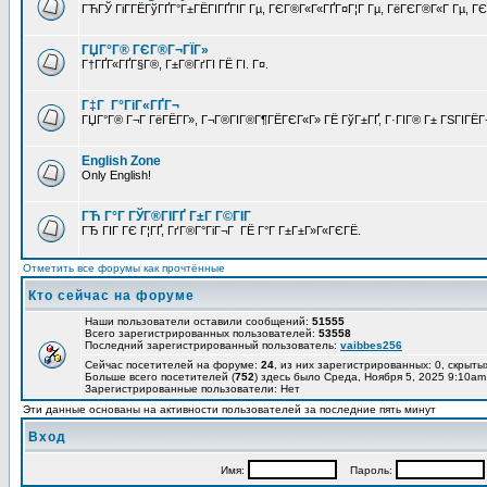
ГЋГЎ ГіГ­ГЁГўГҐГ°Г±ГЁГІГҐГІГ Гµ, ГЄГ®Г«Г«ГҐГ¤Г¦Г Гµ, ГёГЄГ®Г«Г Гµ, ГЄГ
ГЏГ°Г® ГЄГ®Г¬ГЇГ»
Г†ГҐГ«ГҐГ§Г®, Г±Г®ГґГІ ГЁ ГІ. Г¤.
Г‡Г Г°ГіГ«ГҐГ¬
ГЏГ°Г® Г¬Г ГёГЁГ­Г», Г¬Г®ГІГ®Г¶ГЁГЄГ«Г» ГЁ ГўГ±ГҐ, Г·ГІГ® Г± ГЅГІГЁГ¬
English Zone
Only English!
ГЋ Г°Г ГЎГ®ГІГҐ Г±Г Г©ГІГ
ГЂ ГІГ ГЄ Г¦ГҐ, ГґГ®Г°ГіГ¬Г ГЁ Г°Г Г±Г±Г»Г«ГЄГЁ.
Отметить все форумы как прочтённые
Кто сейчас на форуме
Наши пользователи оставили сообщений:
51555
Всего зарегистрированных пользователей:
53558
Последний зарегистрированный пользователь:
vaibbes256
Сейчас посетителей на форуме:
24
, из них зарегистрированных: 0, скрыты
Больше всего посетителей (
752
) здесь было Среда, Ноября 5, 2025 9:10am
Зарегистрированные пользователи: Нет
Эти данные основаны на активности пользователей за последние пять минут
Вход
Имя:
Пароль: