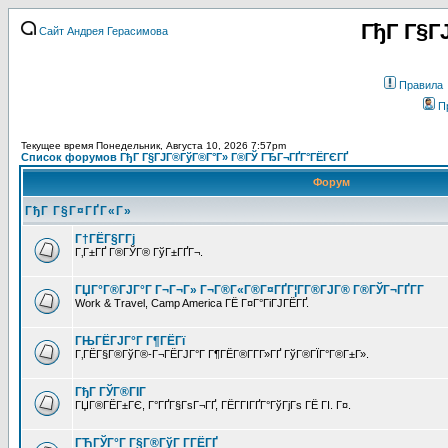
ГђГ Г§Г
Сайт Андрея Герасимова
Правила
П
Текущее время Понедельник, Августа 10, 2026 7:57pm
Список форумов ГђГ Г§ГЈГ®ГўГ®Г°Г» Г®ГЎ ГЂГ¬ГҐГ°ГЁГЄГҐ
Форум
ГђГ Г§Г¤ГҐГ«Г»
Г†ГЁГ§Г­Гј
Г‚Г±ГҐ Г®ГЎГ® ГўГ±ГҐГ¬.
ГЏГ°Г®ГЈГ°Г Г¬Г¬Г» Г¬Г®Г«Г®Г¤ГҐГ¦Г­Г®ГЈГ® Г®ГЎГ¬ГҐГ­Г
Work & Travel, Camp America ГЁ Г¤Г°ГіГЈГЁГҐ.
ГЊГЁГЈГ°Г Г¶ГЁГї
Г‚ГЁГ§Г®ГўГ®-Г¬ГЁГЈГ°Г Г¶ГЁГ®Г­Г­Г»ГҐ ГўГ®ГЇГ°Г®Г±Г».
ГђГ ГЎГ®ГІГ
ГЏГ®ГЁГ±ГЄ, Г°ГҐГ§ГѕГ¬ГҐ, ГЁГ­ГІГҐГ°ГўГјГѕ ГЁ ГІ. Г¤.
ГЋГЎГ°Г Г§Г®ГўГ Г­ГЁГҐ