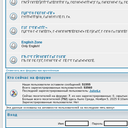
ГЋГЎ ГіГ­ГЁГўГҐГ°Г±ГЁГІГҐГІГ Гµ, ГЄГ®Г«Г«ГҐГ¤Г¦Г Гµ, ГёГЄГ®Г«Г Гµ, ГЄГ
ГЏГ°Г® ГЄГ®Г¬ГЇГ»
Г†ГҐГ«ГҐГ§Г®, Г±Г®ГґГІ ГЁ ГІ. Г¤.
Г‡Г Г°ГіГ«ГҐГ¬
ГЏГ°Г® Г¬Г ГёГЁГ­Г», Г¬Г®ГІГ®Г¶ГЁГЄГ«Г» ГЁ ГўГ±ГҐ, Г·ГІГ® Г± ГЅГІГЁГ¬
English Zone
Only English!
ГЋ Г°Г ГЎГ®ГІГҐ Г±Г Г©ГІГ
ГЂ ГІГ ГЄ Г¦ГҐ, ГґГ®Г°ГіГ¬Г ГЁ Г°Г Г±Г±Г»Г«ГЄГЁ.
Отметить все форумы как прочтённые
Кто сейчас на форуме
Наши пользователи оставили сообщений:
51555
Всего зарегистрированных пользователей:
53560
Последний зарегистрированный пользователь:
JulietLe
Сейчас посетителей на форуме:
7
, из них зарегистрированных: 0, скрытых:
Больше всего посетителей (
752
) здесь было Среда, Ноября 5, 2025 9:10am
Зарегистрированные пользователи: Нет
Эти данные основаны на активности пользователей за последние пять минут
Вход
Имя:
Пароль: