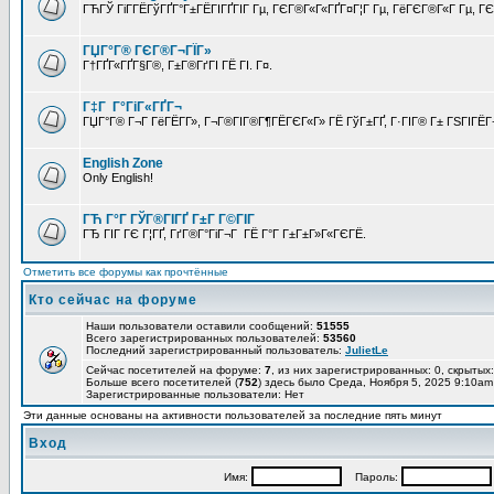
ГЋГЎ ГіГ­ГЁГўГҐГ°Г±ГЁГІГҐГІГ Гµ, ГЄГ®Г«Г«ГҐГ¤Г¦Г Гµ, ГёГЄГ®Г«Г Гµ, ГЄГ
ГЏГ°Г® ГЄГ®Г¬ГЇГ»
Г†ГҐГ«ГҐГ§Г®, Г±Г®ГґГІ ГЁ ГІ. Г¤.
Г‡Г Г°ГіГ«ГҐГ¬
ГЏГ°Г® Г¬Г ГёГЁГ­Г», Г¬Г®ГІГ®Г¶ГЁГЄГ«Г» ГЁ ГўГ±ГҐ, Г·ГІГ® Г± ГЅГІГЁГ¬
English Zone
Only English!
ГЋ Г°Г ГЎГ®ГІГҐ Г±Г Г©ГІГ
ГЂ ГІГ ГЄ Г¦ГҐ, ГґГ®Г°ГіГ¬Г ГЁ Г°Г Г±Г±Г»Г«ГЄГЁ.
Отметить все форумы как прочтённые
Кто сейчас на форуме
Наши пользователи оставили сообщений:
51555
Всего зарегистрированных пользователей:
53560
Последний зарегистрированный пользователь:
JulietLe
Сейчас посетителей на форуме:
7
, из них зарегистрированных: 0, скрытых:
Больше всего посетителей (
752
) здесь было Среда, Ноября 5, 2025 9:10am
Зарегистрированные пользователи: Нет
Эти данные основаны на активности пользователей за последние пять минут
Вход
Имя:
Пароль: