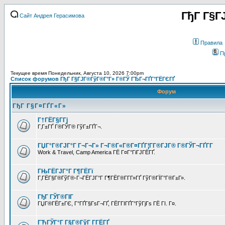
ГђГ Г§Г
Сайт Андрея Герасимова
Правила
П
Текущее время Понедельник, Августа 10, 2026 7:00pm
Список форумов ГђГ Г§ГЈГ®ГўГ®Г°Г» Г®ГЎ ГЂГ¬ГҐГ°ГЁГЄГҐ
Форум
ГђГ Г§Г¤ГҐГ«Г»
Г†ГЁГ§Г­Гј
Г‚Г±ГҐ Г®ГЎГ® ГўГ±ГҐГ¬.
ГЏГ°Г®ГЈГ°Г Г¬Г¬Г» Г¬Г®Г«Г®Г¤ГҐГ¦Г­Г®ГЈГ® Г®ГЎГ¬ГҐГ­Г
Work & Travel, Camp America ГЁ Г¤Г°ГіГЈГЁГҐ.
ГЊГЁГЈГ°Г Г¶ГЁГї
Г‚ГЁГ§Г®ГўГ®-Г¬ГЁГЈГ°Г Г¶ГЁГ®Г­Г­Г»ГҐ ГўГ®ГЇГ°Г®Г±Г».
ГђГ ГЎГ®ГІГ
ГЏГ®ГЁГ±ГЄ, Г°ГҐГ§ГѕГ¬ГҐ, ГЁГ­ГІГҐГ°ГўГјГѕ ГЁ ГІ. Г¤.
ГЋГЎГ°Г Г§Г®ГўГ Г­ГЁГҐ