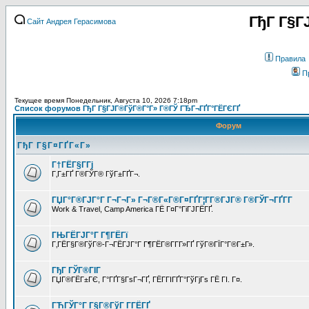
ГђГ Г§Г
Сайт Андрея Герасимова
Правила
П
Текущее время Понедельник, Августа 10, 2026 7:18pm
Список форумов ГђГ Г§ГЈГ®ГўГ®Г°Г» Г®ГЎ ГЂГ¬ГҐГ°ГЁГЄГҐ
Форум
ГђГ Г§Г¤ГҐГ«Г»
Г†ГЁГ§Г­Гј
Г‚Г±ГҐ Г®ГЎГ® ГўГ±ГҐГ¬.
ГЏГ°Г®ГЈГ°Г Г¬Г¬Г» Г¬Г®Г«Г®Г¤ГҐГ¦Г­Г®ГЈГ® Г®ГЎГ¬ГҐГ­Г
Work & Travel, Camp America ГЁ Г¤Г°ГіГЈГЁГҐ.
ГЊГЁГЈГ°Г Г¶ГЁГї
Г‚ГЁГ§Г®ГўГ®-Г¬ГЁГЈГ°Г Г¶ГЁГ®Г­Г­Г»ГҐ ГўГ®ГЇГ°Г®Г±Г».
ГђГ ГЎГ®ГІГ
ГЏГ®ГЁГ±ГЄ, Г°ГҐГ§ГѕГ¬ГҐ, ГЁГ­ГІГҐГ°ГўГјГѕ ГЁ ГІ. Г¤.
ГЋГЎГ°Г Г§Г®ГўГ Г­ГЁГҐ