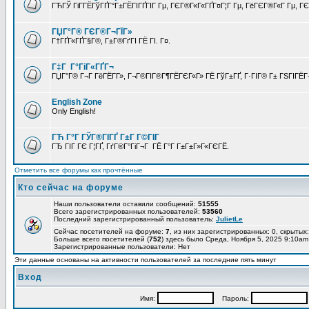
ГЋГЎ ГіГ­ГЁГўГҐГ°Г±ГЁГІГҐГІГ Гµ, ГЄГ®Г«Г«ГҐГ¤Г¦Г Гµ, ГёГЄГ®Г«Г Гµ, ГЄГ
ГЏГ°Г® ГЄГ®Г¬ГЇГ»
Г†ГҐГ«ГҐГ§Г®, Г±Г®ГґГІ ГЁ ГІ. Г¤.
Г‡Г Г°ГіГ«ГҐГ¬
ГЏГ°Г® Г¬Г ГёГЁГ­Г», Г¬Г®ГІГ®Г¶ГЁГЄГ«Г» ГЁ ГўГ±ГҐ, Г·ГІГ® Г± ГЅГІГЁГ¬
English Zone
Only English!
ГЋ Г°Г ГЎГ®ГІГҐ Г±Г Г©ГІГ
ГЂ ГІГ ГЄ Г¦ГҐ, ГґГ®Г°ГіГ¬Г ГЁ Г°Г Г±Г±Г»Г«ГЄГЁ.
Отметить все форумы как прочтённые
Кто сейчас на форуме
Наши пользователи оставили сообщений:
51555
Всего зарегистрированных пользователей:
53560
Последний зарегистрированный пользователь:
JulietLe
Сейчас посетителей на форуме:
7
, из них зарегистрированных: 0, скрытых:
Больше всего посетителей (
752
) здесь было Среда, Ноября 5, 2025 9:10am
Зарегистрированные пользователи: Нет
Эти данные основаны на активности пользователей за последние пять минут
Вход
Имя:
Пароль: