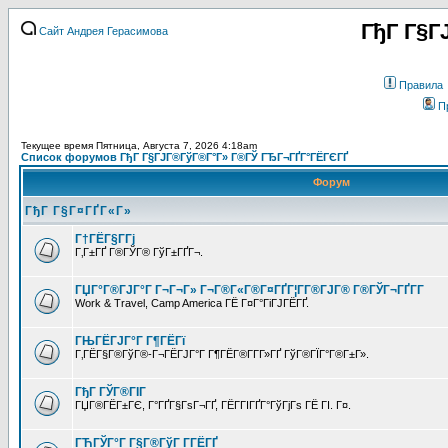
ГђГ Г§Г
Сайт Андрея Герасимова
Правила
П
Текущее время Пятница, Августа 7, 2026 4:18am
Список форумов ГђГ Г§ГЈГ®ГўГ®Г°Г» Г®ГЎ ГЂГ¬ГҐГ°ГЁГЄГҐ
Форум
ГђГ Г§Г¤ГҐГ«Г»
Г†ГЁГ§Г­Гј
Г‚Г±ГҐ Г®ГЎГ® ГўГ±ГҐГ¬.
ГЏГ°Г®ГЈГ°Г Г¬Г¬Г» Г¬Г®Г«Г®Г¤ГҐГ¦Г­Г®ГЈГ® Г®ГЎГ¬ГҐГ­Г
Work & Travel, Camp America ГЁ Г¤Г°ГіГЈГЁГҐ.
ГЊГЁГЈГ°Г Г¶ГЁГї
Г‚ГЁГ§Г®ГўГ®-Г¬ГЁГЈГ°Г Г¶ГЁГ®Г­Г­Г»ГҐ ГўГ®ГЇГ°Г®Г±Г».
ГђГ ГЎГ®ГІГ
ГЏГ®ГЁГ±ГЄ, Г°ГҐГ§ГѕГ¬ГҐ, ГЁГ­ГІГҐГ°ГўГјГѕ ГЁ ГІ. Г¤.
ГЋГЎГ°Г Г§Г®ГўГ Г­ГЁГҐ