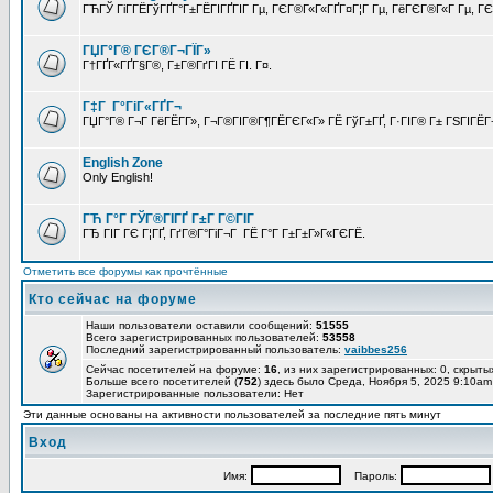
ГЋГЎ ГіГ­ГЁГўГҐГ°Г±ГЁГІГҐГІГ Гµ, ГЄГ®Г«Г«ГҐГ¤Г¦Г Гµ, ГёГЄГ®Г«Г Гµ, ГЄГ
ГЏГ°Г® ГЄГ®Г¬ГЇГ»
Г†ГҐГ«ГҐГ§Г®, Г±Г®ГґГІ ГЁ ГІ. Г¤.
Г‡Г Г°ГіГ«ГҐГ¬
ГЏГ°Г® Г¬Г ГёГЁГ­Г», Г¬Г®ГІГ®Г¶ГЁГЄГ«Г» ГЁ ГўГ±ГҐ, Г·ГІГ® Г± ГЅГІГЁГ¬
English Zone
Only English!
ГЋ Г°Г ГЎГ®ГІГҐ Г±Г Г©ГІГ
ГЂ ГІГ ГЄ Г¦ГҐ, ГґГ®Г°ГіГ¬Г ГЁ Г°Г Г±Г±Г»Г«ГЄГЁ.
Отметить все форумы как прочтённые
Кто сейчас на форуме
Наши пользователи оставили сообщений:
51555
Всего зарегистрированных пользователей:
53558
Последний зарегистрированный пользователь:
vaibbes256
Сейчас посетителей на форуме:
16
, из них зарегистрированных: 0, скрыты
Больше всего посетителей (
752
) здесь было Среда, Ноября 5, 2025 9:10am
Зарегистрированные пользователи: Нет
Эти данные основаны на активности пользователей за последние пять минут
Вход
Имя:
Пароль: