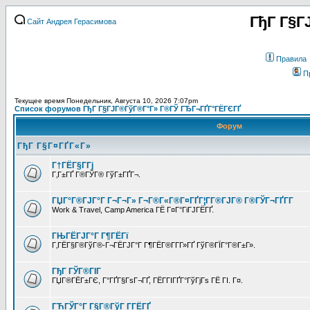
ГђГ Г§Г
Сайт Андрея Герасимова
Правила
П
Текущее время Понедельник, Августа 10, 2026 7:07pm
Список форумов ГђГ Г§ГЈГ®ГўГ®Г°Г» Г®ГЎ ГЂГ¬ГҐГ°ГЁГЄГҐ
Форум
ГђГ Г§Г¤ГҐГ«Г»
Г†ГЁГ§Г­Гј
Г‚Г±ГҐ Г®ГЎГ® ГўГ±ГҐГ¬.
ГЏГ°Г®ГЈГ°Г Г¬Г¬Г» Г¬Г®Г«Г®Г¤ГҐГ¦Г­Г®ГЈГ® Г®ГЎГ¬ГҐГ­Г
Work & Travel, Camp America ГЁ Г¤Г°ГіГЈГЁГҐ.
ГЊГЁГЈГ°Г Г¶ГЁГї
Г‚ГЁГ§Г®ГўГ®-Г¬ГЁГЈГ°Г Г¶ГЁГ®Г­Г­Г»ГҐ ГўГ®ГЇГ°Г®Г±Г».
ГђГ ГЎГ®ГІГ
ГЏГ®ГЁГ±ГЄ, Г°ГҐГ§ГѕГ¬ГҐ, ГЁГ­ГІГҐГ°ГўГјГѕ ГЁ ГІ. Г¤.
ГЋГЎГ°Г Г§Г®ГўГ Г­ГЁГҐ