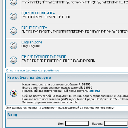
ГЋГЎ ГіГ­ГЁГўГҐГ°Г±ГЁГІГҐГІГ Гµ, ГЄГ®Г«Г«ГҐГ¤Г¦Г Гµ, ГёГЄГ®Г«Г Гµ, ГЄГ
ГЏГ°Г® ГЄГ®Г¬ГЇГ»
Г†ГҐГ«ГҐГ§Г®, Г±Г®ГґГІ ГЁ ГІ. Г¤.
Г‡Г Г°ГіГ«ГҐГ¬
ГЏГ°Г® Г¬Г ГёГЁГ­Г», Г¬Г®ГІГ®Г¶ГЁГЄГ«Г» ГЁ ГўГ±ГҐ, Г·ГІГ® Г± ГЅГІГЁГ¬
English Zone
Only English!
ГЋ Г°Г ГЎГ®ГІГҐ Г±Г Г©ГІГ
ГЂ ГІГ ГЄ Г¦ГҐ, ГґГ®Г°ГіГ¬Г ГЁ Г°Г Г±Г±Г»Г«ГЄГЁ.
Отметить все форумы как прочтённые
Кто сейчас на форуме
Наши пользователи оставили сообщений:
51555
Всего зарегистрированных пользователей:
53560
Последний зарегистрированный пользователь:
JulietLe
Сейчас посетителей на форуме:
11
, из них зарегистрированных: 0, скрытых
Больше всего посетителей (
752
) здесь было Среда, Ноября 5, 2025 9:10am
Зарегистрированные пользователи: Нет
Эти данные основаны на активности пользователей за последние пять минут
Вход
Имя:
Пароль: