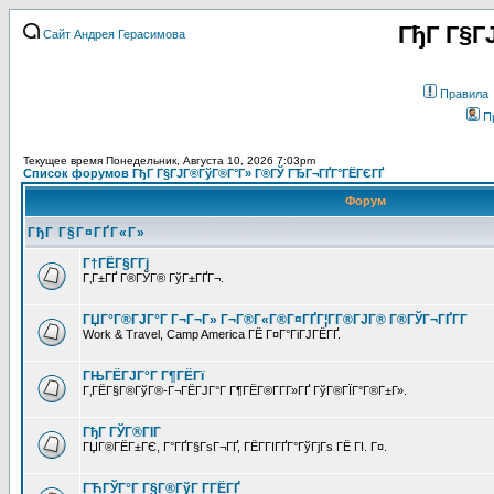
ГђГ Г§Г
Сайт Андрея Герасимова
Правила
П
Текущее время Понедельник, Августа 10, 2026 7:03pm
Список форумов ГђГ Г§ГЈГ®ГўГ®Г°Г» Г®ГЎ ГЂГ¬ГҐГ°ГЁГЄГҐ
Форум
ГђГ Г§Г¤ГҐГ«Г»
Г†ГЁГ§Г­Гј
Г‚Г±ГҐ Г®ГЎГ® ГўГ±ГҐГ¬.
ГЏГ°Г®ГЈГ°Г Г¬Г¬Г» Г¬Г®Г«Г®Г¤ГҐГ¦Г­Г®ГЈГ® Г®ГЎГ¬ГҐГ­Г
Work & Travel, Camp America ГЁ Г¤Г°ГіГЈГЁГҐ.
ГЊГЁГЈГ°Г Г¶ГЁГї
Г‚ГЁГ§Г®ГўГ®-Г¬ГЁГЈГ°Г Г¶ГЁГ®Г­Г­Г»ГҐ ГўГ®ГЇГ°Г®Г±Г».
ГђГ ГЎГ®ГІГ
ГЏГ®ГЁГ±ГЄ, Г°ГҐГ§ГѕГ¬ГҐ, ГЁГ­ГІГҐГ°ГўГјГѕ ГЁ ГІ. Г¤.
ГЋГЎГ°Г Г§Г®ГўГ Г­ГЁГҐ