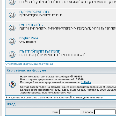
ГЋГЎ ГіГ­ГЁГўГҐГ°Г±ГЁГІГҐГІГ Гµ, ГЄГ®Г«Г«ГҐГ¤Г¦Г Гµ, ГёГЄГ®Г«Г Гµ, ГЄГ
ГЏГ°Г® ГЄГ®Г¬ГЇГ»
Г†ГҐГ«ГҐГ§Г®, Г±Г®ГґГІ ГЁ ГІ. Г¤.
Г‡Г Г°ГіГ«ГҐГ¬
ГЏГ°Г® Г¬Г ГёГЁГ­Г», Г¬Г®ГІГ®Г¶ГЁГЄГ«Г» ГЁ ГўГ±ГҐ, Г·ГІГ® Г± ГЅГІГЁГ¬
English Zone
Only English!
ГЋ Г°Г ГЎГ®ГІГҐ Г±Г Г©ГІГ
ГЂ ГІГ ГЄ Г¦ГҐ, ГґГ®Г°ГіГ¬Г ГЁ Г°Г Г±Г±Г»Г«ГЄГЁ.
Отметить все форумы как прочтённые
Кто сейчас на форуме
Наши пользователи оставили сообщений:
51555
Всего зарегистрированных пользователей:
53560
Последний зарегистрированный пользователь:
JulietLe
Сейчас посетителей на форуме:
11
, из них зарегистрированных: 0, скрытых
Больше всего посетителей (
752
) здесь было Среда, Ноября 5, 2025 9:10am
Зарегистрированные пользователи: Нет
Эти данные основаны на активности пользователей за последние пять минут
Вход
Имя:
Пароль: