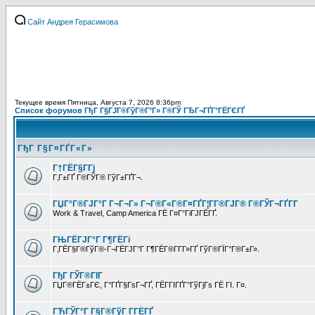
Сайт Андрея Герасимова
Текущее время Пятница, Августа 7, 2026 8:36pm
Список форумов ГђГ Г§ГЈГ®ГўГ®Г°Г» Г®ГЎ ГЂГ¬ГҐГ°ГЁГЄГҐ
ГђГ Г§Г¤ГҐГ«Г»
Г†ГЁГ§Г­Гј
Г‚Г±ГҐ Г®ГЎГ® ГўГ±ГҐГ¬.
ГЏГ°Г®ГЈГ°Г Г¬Г¬Г» Г¬Г®Г«Г®Г¤ГҐГ¦Г­Г®ГЈГ® Г®ГЎГ¬ГҐГ­Г
Work & Travel, Camp America ГЁ Г¤Г°ГіГЈГЁГҐ.
ГЊГЁГЈГ°Г Г¶ГЁГї
Г‚ГЁГ§Г®ГўГ®-Г¬ГЁГЈГ°Г Г¶ГЁГ®Г­Г­Г»ГҐ ГўГ®ГЇГ°Г®Г±Г».
ГђГ ГЎГ®ГІГ
ГЏГ®ГЁГ±ГЄ, Г°ГҐГ§ГѕГ¬ГҐ, ГЁГ­ГІГҐГ°ГўГјГѕ ГЁ ГІ. Г¤.
ГЋГЎГ°Г Г§Г®ГўГ Г­ГЁГҐ