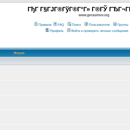
ГђГ Г§ГЈГ®ГўГ®Г°Г» Г®ГЎ ГЂГ¬Г
www.gerasimov.org
Правила
FAQ
Поиск
Пользователи
Группы
Профиль
Войти и проверить личные сообщения
Форум