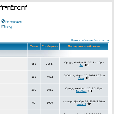
ҐГ°ГЁГЄГҐ
Регистрация
Вход
Найти сообщения без ответов
Темы
Сообщения
Последнее сообщение
Среда, Ноября 28, 2018 4:15pm
858
30667
Tet
Суббота, Марта 26, 2016 1:57am
192
4632
Doxx
Среда, Ноября 1, 2017 3:36pm
200
3661
MaxNero
Четверг, Декабря 19, 2019 5:46am
69
1006
maria_3