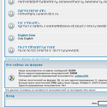
ГЋГЎ ГіГ­ГЁГўГҐГ°Г±ГЁГІГҐГІГ Гµ, ГЄГ®Г«Г«ГҐГ¤Г¦Г Гµ, ГёГЄГ®Г«Г Гµ, ГЄГ
ГЏГ°Г® ГЄГ®Г¬ГЇГ»
Г†ГҐГ«ГҐГ§Г®, Г±Г®ГґГІ ГЁ ГІ. Г¤.
Г‡Г Г°ГіГ«ГҐГ¬
ГЏГ°Г® Г¬Г ГёГЁГ­Г», Г¬Г®ГІГ®Г¶ГЁГЄГ«Г» ГЁ ГўГ±ГҐ, Г·ГІГ® Г± ГЅГІГЁГ¬
English Zone
Only English!
ГЋ Г°Г ГЎГ®ГІГҐ Г±Г Г©ГІГ
ГЂ ГІГ ГЄ Г¦ГҐ, ГґГ®Г°ГіГ¬Г ГЁ Г°Г Г±Г±Г»Г«ГЄГЁ.
Отметить все форумы как прочтённые
Кто сейчас на форуме
Наши пользователи оставили сообщений:
51555
Всего зарегистрированных пользователей:
53558
Последний зарегистрированный пользователь:
vaibbes256
Сейчас посетителей на форуме:
11
, из них зарегистрированных: 0, скрытых
Больше всего посетителей (
752
) здесь было Среда, Ноября 5, 2025 9:10am
Зарегистрированные пользователи: Нет
Эти данные основаны на активности пользователей за последние пять минут
Вход
Имя: