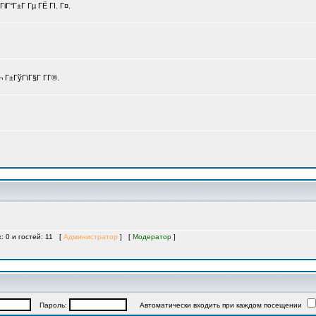
іГ°Г±Г Гµ ГЁ ГІ. Г¤.
 Г±ГўГїГ§Г Г­Г®.
: 0 и гостей: 11 [
Администратор
] [
Модератор
]
Пароль:
Автоматически входить при каждом посещении