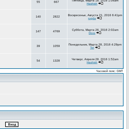
Пятница, Марта 18, 2016 1:04am
55
667
Hashish
Воскресенье, Августа 21, 2016 6:41pm
140
2822
rugda
Суббота, Марта 26, 2016 2:02am
147
4769
Doxx
Понедельник, Марта 28, 2016 4:29pm
39
1059
Tet
Четверг, Апреля 28, 2016 1:52am
54
1328
Hashish
Часовой пояс: GMT