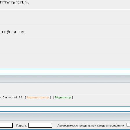
іГ°Г±Г Гµ ГЁ ГІ. Г¤.
 Г±ГўГїГ§Г Г­Г®.
х: 0 и гостей: 24 [
Администратор
] [
Модератор
]
Пароль:
Автоматически входить при каждом посещении