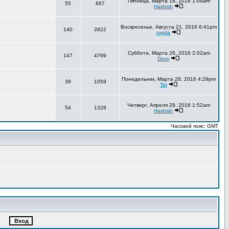
Пятница, Марта 18, 2016 1:04am
55
667
Hashish
Воскресенье, Августа 21, 2016 6:41pm
140
2822
rugda
Суббота, Марта 26, 2016 2:02am
147
4769
Doxx
Понедельник, Марта 28, 2016 4:29pm
39
1059
Tet
Четверг, Апреля 28, 2016 1:52am
54
1328
Hashish
Часовой пояс: GMT