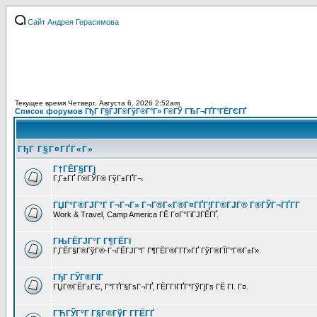
Сайт Андрея Герасимова
Текущее время Четверг, Августа 6, 2026 2:52am
Список форумов ГђГ Г§ГЈГ®ГўГ®Г°Г» Г®ГЎ ГЂГ¬ГҐГ°ГЁГЄГҐ
ГђГ Г§Г¤ГҐГ«Г»
Г†ГЁГ§Г­Гј
Г‚Г±ГҐ Г®ГЎГ® ГўГ±ГҐГ¬.
ГЏГ°Г®ГЈГ°Г Г¬Г¬Г» Г¬Г®Г«Г®Г¤ГҐГ¦Г­Г®ГЈГ® Г®ГЎГ¬ГҐГ­Г
Work & Travel, Camp America ГЁ Г¤Г°ГіГЈГЁГҐ.
ГЊГЁГЈГ°Г Г¶ГЁГї
Г‚ГЁГ§Г®ГўГ®-Г¬ГЁГЈГ°Г Г¶ГЁГ®Г­Г­Г»ГҐ ГўГ®ГЇГ°Г®Г±Г».
ГђГ ГЎГ®ГІГ
ГЏГ®ГЁГ±ГЄ, Г°ГҐГ§ГѕГ¬ГҐ, ГЁГ­ГІГҐГ°ГўГјГѕ ГЁ ГІ. Г¤.
ГЋГЎГ°Г Г§Г®ГўГ Г­ГЁГҐ