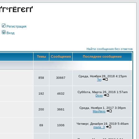
ҐГ°ГЁГЄГҐ
Регистрация
Вход
Найти сообщения без ответов
Темы
Сообщения
Последнее сообщение
Среда, Ноября 28, 2018 4:15pm
858
30667
Tet
Суббота, Марта 26, 2016 1:57am
192
4632
Doxx
Среда, Ноября 1, 2017 3:36pm
200
3661
MaxNero
Четверг, Декабря 19, 2019 5:46am
69
1006
maria_3