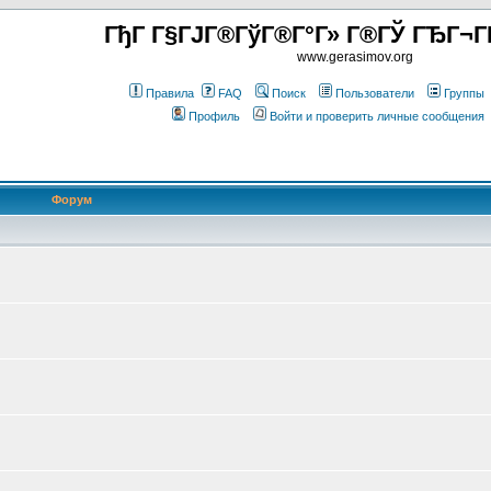
ГђГ Г§ГЈГ®ГўГ®Г°Г» Г®ГЎ ГЂГ¬Г
www.gerasimov.org
Правила
FAQ
Поиск
Пользователи
Группы
Профиль
Войти и проверить личные сообщения
Форум