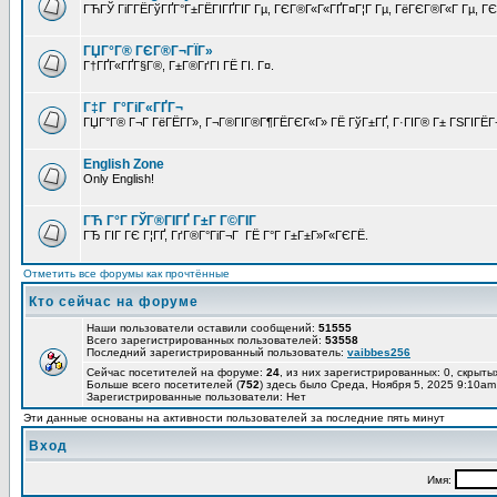
ГЋГЎ ГіГ­ГЁГўГҐГ°Г±ГЁГІГҐГІГ Гµ, ГЄГ®Г«Г«ГҐГ¤Г¦Г Гµ, ГёГЄГ®Г«Г Гµ, ГЄГ
ГЏГ°Г® ГЄГ®Г¬ГЇГ»
Г†ГҐГ«ГҐГ§Г®, Г±Г®ГґГІ ГЁ ГІ. Г¤.
Г‡Г Г°ГіГ«ГҐГ¬
ГЏГ°Г® Г¬Г ГёГЁГ­Г», Г¬Г®ГІГ®Г¶ГЁГЄГ«Г» ГЁ ГўГ±ГҐ, Г·ГІГ® Г± ГЅГІГЁГ¬
English Zone
Only English!
ГЋ Г°Г ГЎГ®ГІГҐ Г±Г Г©ГІГ
ГЂ ГІГ ГЄ Г¦ГҐ, ГґГ®Г°ГіГ¬Г ГЁ Г°Г Г±Г±Г»Г«ГЄГЁ.
Отметить все форумы как прочтённые
Кто сейчас на форуме
Наши пользователи оставили сообщений:
51555
Всего зарегистрированных пользователей:
53558
Последний зарегистрированный пользователь:
vaibbes256
Сейчас посетителей на форуме:
24
, из них зарегистрированных: 0, скрыты
Больше всего посетителей (
752
) здесь было Среда, Ноября 5, 2025 9:10am
Зарегистрированные пользователи: Нет
Эти данные основаны на активности пользователей за последние пять минут
Вход
Имя: