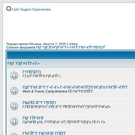
Сайт Андрея Герасимова
Текущее время Пятница, Августа 7, 2026 1:44am
Список форумов ГђГ Г§ГЈГ®ГўГ®Г°Г» Г®ГЎ ГЂГ¬ГҐГ°ГЁГЄГҐ
ГђГ Г§Г¤ГҐГ«Г»
Г†ГЁГ§Г­Гј
Г‚Г±ГҐ Г®ГЎГ® ГўГ±ГҐГ¬.
ГЏГ°Г®ГЈГ°Г Г¬Г¬Г» Г¬Г®Г«Г®Г¤ГҐГ¦Г­Г®ГЈГ® Г®ГЎГ¬ГҐГ­Г
Work & Travel, Camp America ГЁ Г¤Г°ГіГЈГЁГҐ.
ГЊГЁГЈГ°Г Г¶ГЁГї
Г‚ГЁГ§Г®ГўГ®-Г¬ГЁГЈГ°Г Г¶ГЁГ®Г­Г­Г»ГҐ ГўГ®ГЇГ°Г®Г±Г».
ГђГ ГЎГ®ГІГ
ГЏГ®ГЁГ±ГЄ, Г°ГҐГ§ГѕГ¬ГҐ, ГЁГ­ГІГҐГ°ГўГјГѕ ГЁ ГІ. Г¤.
ГЋГЎГ°Г Г§Г®ГўГ Г­ГЁГҐ