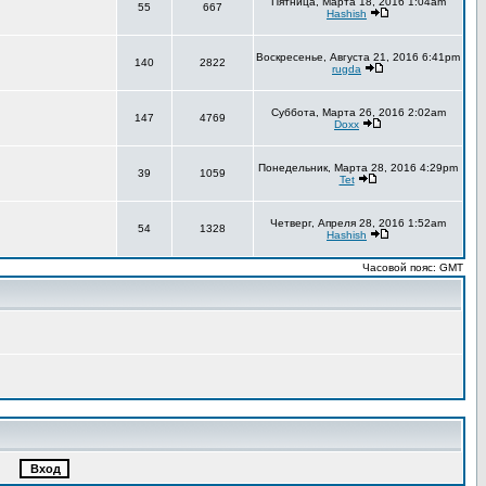
Пятница, Марта 18, 2016 1:04am
55
667
Hashish
Воскресенье, Августа 21, 2016 6:41pm
140
2822
rugda
Суббота, Марта 26, 2016 2:02am
147
4769
Doxx
Понедельник, Марта 28, 2016 4:29pm
39
1059
Tet
Четверг, Апреля 28, 2016 1:52am
54
1328
Hashish
Часовой пояс: GMT