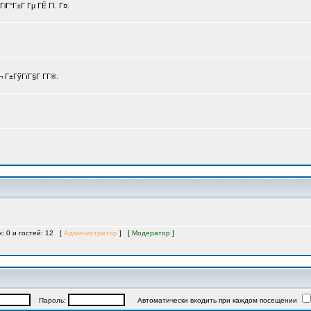
іГ°Г±Г Гµ ГЁ ГІ. Г¤.
 Г±ГўГїГ§Г Г­Г®.
х: 0 и гостей: 12 [
Администратор
] [
Модератор
]
Пароль:
Автоматически входить при каждом посещении