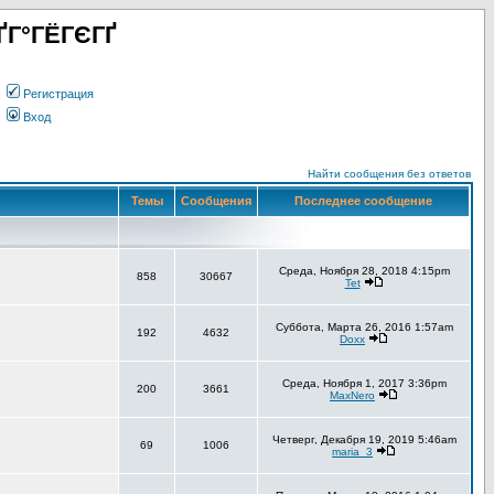
ҐГ°ГЁГЄГҐ
Регистрация
Вход
Найти сообщения без ответов
Темы
Сообщения
Последнее сообщение
Среда, Ноября 28, 2018 4:15pm
858
30667
Tet
Суббота, Марта 26, 2016 1:57am
192
4632
Doxx
Среда, Ноября 1, 2017 3:36pm
200
3661
MaxNero
Четверг, Декабря 19, 2019 5:46am
69
1006
maria_3