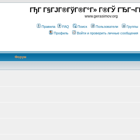
ГђГ Г§ГЈГ®ГўГ®Г°Г» Г®ГЎ ГЂГ¬Г
www.gerasimov.org
Правила
FAQ
Поиск
Пользователи
Группы
Профиль
Войти и проверить личные сообщения
Форум