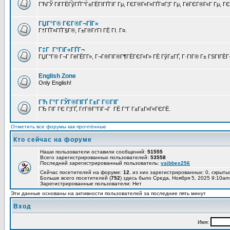
ГЋГЎ ГіГ­ГЁГўГҐГ°Г±ГЁГІГҐГІГ Гµ, ГЄГ®Г«Г«ГҐГ¤Г¦Г Гµ, ГёГЄГ®Г«Г Гµ, ГЄГ
ГЏГ°Г® ГЄГ®Г¬ГЇГ»
Г†ГҐГ«ГҐГ§Г®, Г±Г®ГґГІ ГЁ ГІ. Г¤.
Г‡Г Г°ГіГ«ГҐГ¬
ГЏГ°Г® Г¬Г ГёГЁГ­Г», Г¬Г®ГІГ®Г¶ГЁГЄГ«Г» ГЁ ГўГ±ГҐ, Г·ГІГ® Г± ГЅГІГЁГ¬
English Zone
Only English!
ГЋ Г°Г ГЎГ®ГІГҐ Г±Г Г©ГІГ
ГЂ ГІГ ГЄ Г¦ГҐ, ГґГ®Г°ГіГ¬Г ГЁ Г°Г Г±Г±Г»Г«ГЄГЁ.
Отметить все форумы как прочтённые
Кто сейчас на форуме
Наши пользователи оставили сообщений:
51555
Всего зарегистрированных пользователей:
53558
Последний зарегистрированный пользователь:
vaibbes256
Сейчас посетителей на форуме:
12
, из них зарегистрированных: 0, скрыты
Больше всего посетителей (
752
) здесь было Среда, Ноября 5, 2025 9:10am
Зарегистрированные пользователи: Нет
Эти данные основаны на активности пользователей за последние пять минут
Вход
Имя: